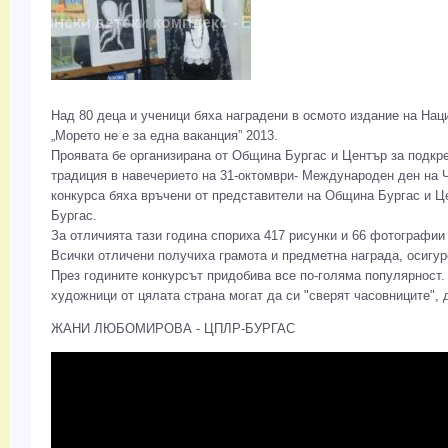
Над 80 деца и ученици бяха наградени в осмото издание на Нац
„Морето не е за една ваканция” 2013.
Проявата бе организирана от Община Бургас и Център за подкре
традиция в навечерието на 31-октомври- Международен ден на 
конкурса бяха връчени от представители на Община Бургас и Це
Бургас.
За отличията тази година спориха 417 рисунки и 66 фотографии 
Всички отличени получиха грамота и предметна награда, осигур
През годините конкурсът придобива все по-голяма популярност
художници от цялата страна могат да си "сверят часовниците", 
ЖАНИ ЛЮБОМИРОВА - ЦПЛР-БУРГАС