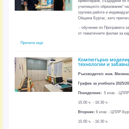
ориентиране, създадени по п
училищното образование“ н
групова работа и индивидуа
Община Бургас, като прилаг
- обучение по Програмата за
от тематичните филми за ка
Прочети още
about Дейност „Кариерно ориентиране и консулт
Компютърно модели
технологии и забавн
Ръководител: инж. Милена
График за учебната 2025/20
Понеделник:
5 клас - ЦПЛР-
15:00 ч. - 16:30 ч.
Вторник:
6 клас - ЦПЛР-Бург
15:00 ч. - 16:30 ч.