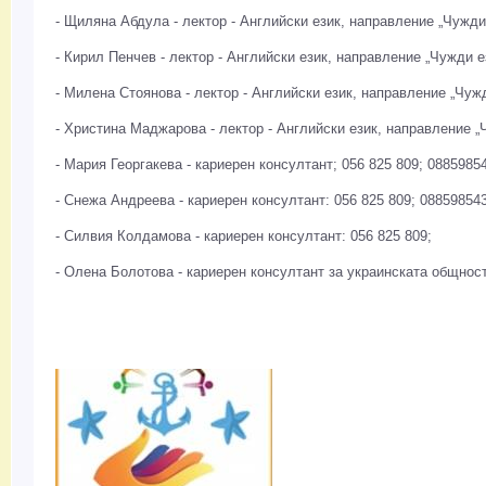
- Щиляна Абдула - лектор - Английски език, направление „Чужди
- Кирил Пенчев - лектор - Английски език, направление „Чужди е
- Милена Стоянова - лектор - Английски език, направление „Чуж
- Христина Маджарова - лектор - Английски език, направление „
- Мария Георгакева - кариерен консултант; 056 825 809; 0885985
- Снежа Андреева - кариерен консултант: 056 825 809; 08859854
- Силвия Колдамова - кариерен консултант: 056 825 809;
- Олена Болотова - кариерен консултант за украинската общност