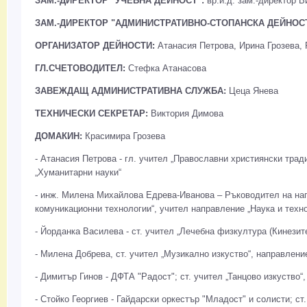
ЗАМ.-ДИРЕКТОР "УЧЕБНА ДЕЙНОСТ":
вр.и.д. зам.-директор 
ЗАМ.-ДИРЕКТОР "АДМИНИСТРАТИВНО-СТОПАНСКА ДЕЙНОС
ОРГАНИЗАТОР ДЕЙНОСТИ:
Атанасия Петрова, Ирина Грозева,
ГЛ.СЧЕТОВОДИТЕЛ:
Стефка Атанасова
ЗАВЕЖДАЩ АДМИНИСТРАТИВНА СЛУЖБА:
Цеца Янева
ТЕХНИЧЕСКИ СЕКРЕТАР:
Виктория Димова
ДОМАКИН:
Красимира Грозева
- Атанасия Петрова - гл. учител „Православни християнски трад
„Хуманитарни науки“
- инж. Милена Михайлова Едрева-Иванова – Ръководител на н
комуникационни технологии“, учител направление „Наука и техно
- Йорданка Василева - ст. учител „Лечебна физкултура (Кинезит
- Милена Добрева, ст. учител „Музикално изкуство“, направлени
- Димитър Гинов - ДФТА "Радост"; ст. учител „Танцово изкуство“
- Стойко Георгиев - Гайдарски оркестър "Младост" и солисти; ст