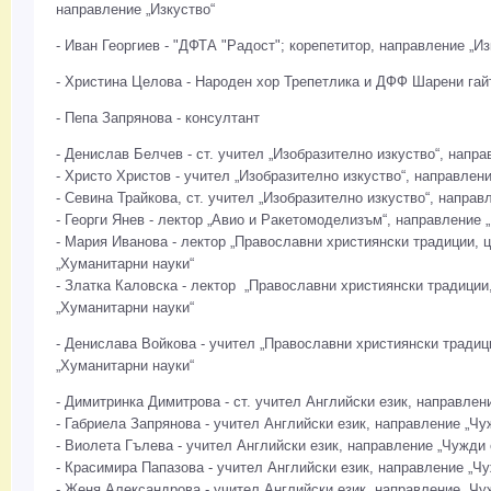
направление „Изкуство“
- Иван Георгиев - "ДФТА "Радост"; корепетитор, направление „Из
- Христина Целова - Народен хор Трепетлика и ДФФ Шарени гай
- Пепа Запрянова - консултант
- Денислав Белчев - ст. учител „Изобразително изкуство“, напра
- Христо Христов - учител „Изобразително изкуство“, направлени
- Севина Трайкова, ст. учител „Изобразително изкуство“, направ
- Георги Янев - лектор „Авио и Ракетомоделизъм“, направление „
- Мария Иванова - лектор „Православни християнски традиции, ц
„Хуманитарни науки“
- Златка Каловска - лектор „Православни християнски традиции,
„Хуманитарни науки“
- Денислава Войкова - учител „Православни християнски традиц
„Хуманитарни науки“
- Димитринка Димитрова - ст. учител Английски език, направлен
- Габриела Запрянова - учител Английски език, направление „Чу
- Виолета Гълева - учител Английски език, направление „Чужди 
- Красимира Папазова - учител Английски език, направление „Чу
- Женя Александрова - учител Английски език, направление „Чу