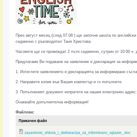
През август месец (след 07.08.) ще започне школа по английски
седмично с ръководител Таня Христова.
Часовете ще се провеждат 2 пъти седмично, сутрин от 10:00 ч. д
Предлагаме Ви подаване на заявление и декларация за информи
1. Изтеглете заявлението и декларацията за информирано съгл
2. Направете копиe във Вашия компютър и гo попълнете.
3. Попълненият документ изпратете на нашия електронен адрес
Очаквайте допълнителна информация!
Файлове:
Прикачен файл
zayavlenie_shkola_i_deklaraciya_za_informirano_sglasie_.doc