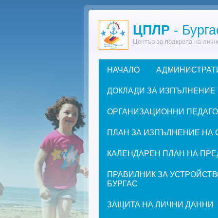
Премини към основното съдържание
ЦПЛР
- Бурга
Център за подкрепа на личн
НАЧАЛО
АДМИНИСТРАТ
Основно меню
ДОКЛАДИ ЗА ИЗПЪЛНЕНИЕ
ОРГАНИЗАЦИОННИ ПЕДАГОГИ
ПЛАН ЗА ИЗПЪЛНЕНИЕ НА 
КАЛЕНДАРЕН ПЛАН НА ПРЕД
ПРАВИЛНИК ЗА УСТРОЙСТВ
БУРГАС
ЗАЩИТА НА ЛИЧНИ ДАННИ