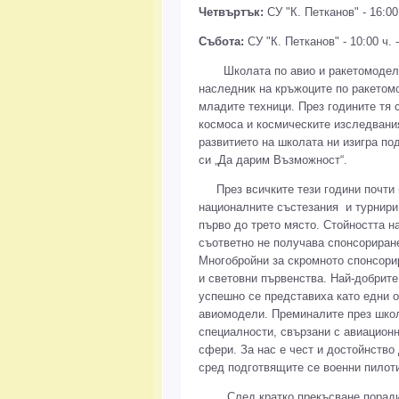
Четвъртък:
СУ "К. Петканов" - 16:00 
Събота:
СУ "К. Петканов" - 10:00 ч. -
Школата по авио и ракетомоделизъ
наследник на кръжоците по ракето
младите техници. През годините тя 
космоса и космическите изследвани
развитието на школата ни изигра по
си „Да дарим Възможност“.
През всичките тези години почти б
националните състезания и турнири,
първо до трето място. Стойността на
съответно не получава спонсориран
Многобройни за скромното спонсори
и световни първенства. Най-добрит
успешно се представиха като едни о
авиомодели. Преминалите през школ
специалности, свързани с авиационн
сфери. За нас е чест и достойнство
сред подготвящите се военни пилоти
След кратко прекъсване поради об