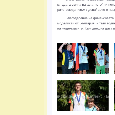
младата смяна на „златното“ ни поко
ракетомоделизъм / деца/ вече е на
Благодарение на финансовата и ма
моделисти от България, и тази год
на моделизмите. Към днешна дата в