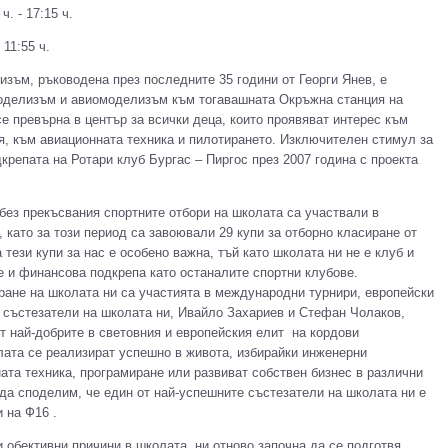
ч. - 17:15 ч.
 11:55 ч.
м, ръководена през последните 35 години от Георги Янев, е
моделизъм и авиомоделизъм към тогавашната Окръжна станция на
се превърна в център за всички деца, които проявяват интерес към
я, към авиационната техника и пилотирането. Изключителен стимул за
дкрепата на Ротари клуб Бургас – Пиргос през 2007 година с проекта
ез прекъсвания спортните отбори на школата са участвали в
 като за този период са завоювали 29 купи за отборно класиране от
 тези купи за нас е особено важна, тъй като школата ни не е клуб и
е и финансова подкрепа като останалите спортни клубове.
ране на школата ни са участията в международни турнири, европейски
е състезатели на школата ни, Ивайло Захариев и Стефан Чолаков,
т най-добрите в световния и европейския елит на кордови
ата се реализират успешно в живота, избирайки инженерни
ата техника, програмиране или развиват собствен бизнес в различни
 да споделим, че един от най-успешните състезатели на школата ни е
 на Ф16 .
ективни причини в школата ни отново започна да се подготвя