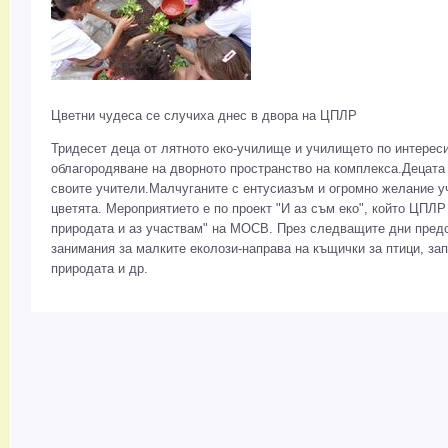
Цветни чудеса се случиха днес в двора на ЦПЛР
Тридесет деца от лятното еко-училище и училището по интереси
облагородяване на дворното пространство на комплекса.Децата
своите учители.Малчуганите с ентусиазъм и огромно желание у
цветята. Мероприятието е по проект "И аз съм еко", който ЦПЛ
природата и аз участвам" на МОСВ. През следващите дни пред
занимания за малките еколози-направа на къщички за птици, за
природата и др.