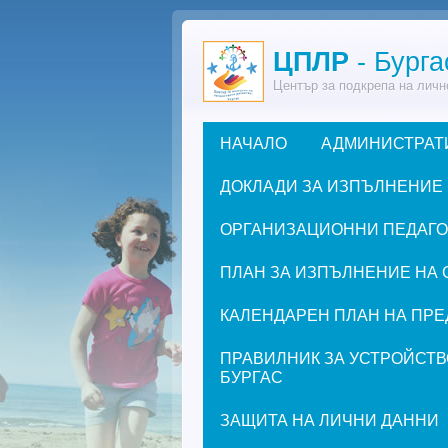
Премини към основното съдържание
ЦПЛР
- Бурга
Център за подкрепа на личн
НАЧАЛО
АДМИНИСТРАТ
Основно меню
ДОКЛАДИ ЗА ИЗПЪЛНЕНИЕ
ОРГАНИЗАЦИОННИ ПЕДАГОГИ
ПЛАН ЗА ИЗПЪЛНЕНИЕ НА 
КАЛЕНДАРЕН ПЛАН НА ПРЕД
ПРАВИЛНИК ЗА УСТРОЙСТВ
БУРГАС
ЗАЩИТА НА ЛИЧНИ ДАННИ