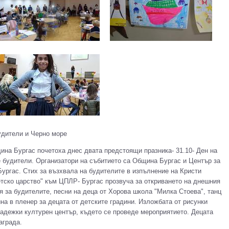
удители и Черно море
ина Бургас почетоха днес двата предстоящи празника- 31.10- Ден на
е будители. Организатори на събитието са Община Бургас и Център за
Бургас. Стих за възхвала на будителите в изпълнение на Кристи
тско царство" към ЦПЛР- Бургас прозвуча за откриването на днешния
я за будителите, песни на деца от Хорова школа "Милка Стоева", танц
на в пленер за децата от детските градини. Изложбата от рисунки
адежки културен център, където се проведе мероприятието. Децата
аграда.