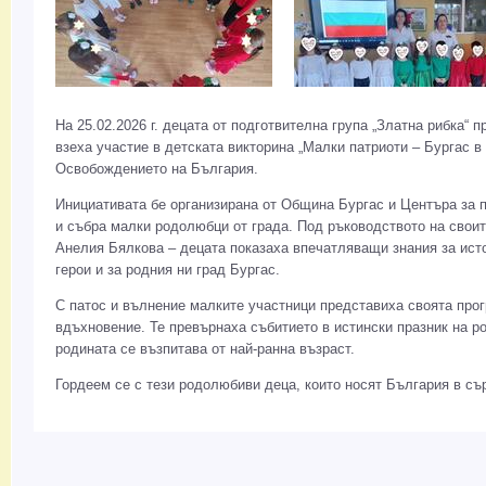
На 25.02.2026 г. децата от подготвителна група „Златна рибка“ 
взеха участие в детската викторина „Малки патриоти – Бургас в 
Освобождението на България.
Инициативата бе организирана от Община Бургас и Центъра за п
и събра малки родолюбци от града. Под ръководството на своит
Анелия Бялкова – децата показаха впечатляващи знания за исто
герои и за родния ни град Бургас.
С патос и вълнение малките участници представиха своята прог
вдъхновение. Те превърнаха събитието в истински празник на р
родината се възпитава от най-ранна възраст.
Гордеем се с тези родолюбиви деца, които носят България в сър