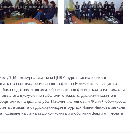
 и клуб „Млад журналист” към ЦПЛР-Бургас се включиха в
ати” като посетиха регионалният офис на Комисията за защита от
е бяха подготвили няколко образователни филма, които изгледаха и
следвалата дискусия по наболелите теми, за дискриминацията и
оводителите на двата клуба- Николина Стоянова и Жани Любомирова.
сията за защита от дискриминация в Бургас- Ирина Иванова разясни
за подаване на сигнали до комисията и любопитни факти от тяхната