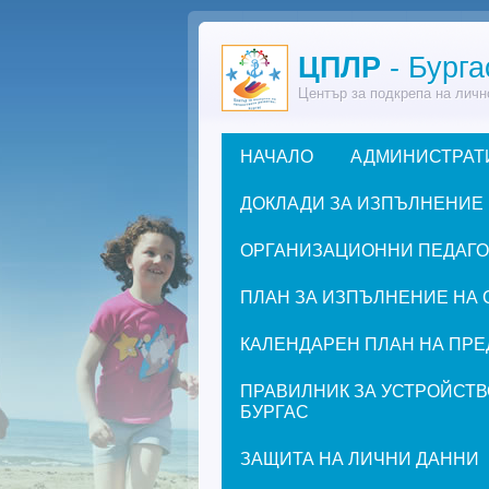
Премини към основното съдържание
ЦПЛР
- Бурга
Център за подкрепа на личн
НАЧАЛО
АДМИНИСТРАТ
Основно меню
ДОКЛАДИ ЗА ИЗПЪЛНЕНИЕ
ОРГАНИЗАЦИОННИ ПЕДАГОГИ
ПЛАН ЗА ИЗПЪЛНЕНИЕ НА 
КАЛЕНДАРЕН ПЛАН НА ПРЕД
ПРАВИЛНИК ЗА УСТРОЙСТВ
БУРГАС
ЗАЩИТА НА ЛИЧНИ ДАННИ