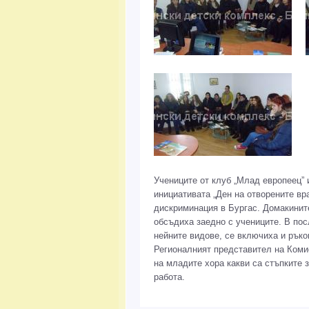
Учениците от клуб „Млад европеец”
инициативата „Ден на отворените вр
дискриминация в Бургас. Домакинит
обсъдиха заедно с учениците. В по
нейните видове, се включиха и рък
Регионалният представител на Коми
на младите хора какви са стъпките 
работа.