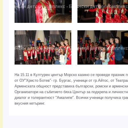
На 15.11 в Културен център Морско казино се проведе празник 
от ОУ"Христо Ботев"- гр. Бургас, ученици от гр.Айтос, от Теат
Арменската общност представиха български, ромски и арменски
Организатори на събитието бяха Център за подкрепа и личност
диалог и толерантност "Амалипе". Всички ученици получиха гра
вкусния кетъринг.