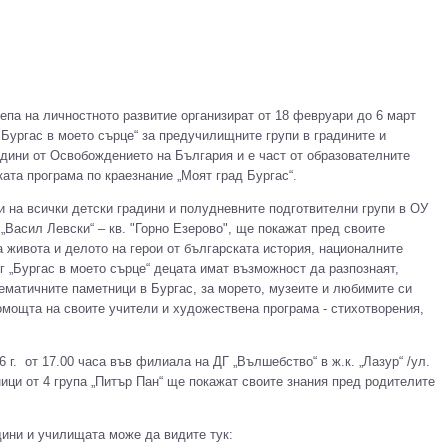
па на личностното развитие организират от 18 февруари до 6 март
 Бургас в моето сърце“ за предучилищните групи в градините и
одини от Освобождението на България и е част от образователните
ата програма по краезнание „Моят град Бургас“.
пи на всички детски градини и полудневните подготвителни групи в ОУ
 „Васил Левски“ – кв. "Горно Езерово", ще покажат пред своите
а живота и делото на герои от българската история, националните
г „Бургас в моето сърце“ децата имат възможност да разпознаят,
лематичните паметници в Бургас, за морето, музеите и любимите си
помощта на своите учители и художествена програма - стихотворения,
6 г. от 17.00 часа във филиала на ДГ „Вълшебство“ в ж.к. „Лазур“ /ул.
ници от 4 група „Питър Пан“ ще покажат своите знания пред родителите
дини и училищата може да видите тук: