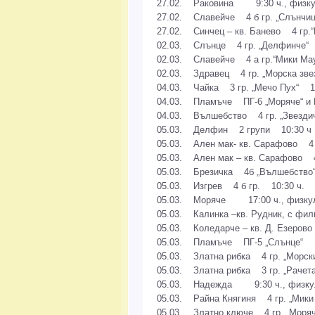
27.02. Раковина 9:30 ч., физку
27.02. Славейче 4 б гр. „Слънчиц
27.02. Синчец – кв. Банево 4 гр.“
02.03. Слънце 4 гр. „Делфинче“ 1
02.03. Славейче 4 а гр.“Мики Мау
02.03. Здравец 4 гр. „Морска звез
04.03. Чайка 3 гр. „Мечо Пух“ 17:
04.03. Пламъче ПГ-6 „Моряче“ и П
04.03. Вълшебство 4 гр. „Звездич
05.03. Делфин 2 групи 10:30 ч
05.03. Ален мак- кв. Сарафово 4 а
05.03. Ален мак – кв. Сарафово 4 
05.03. Брезичка 4б „Вълшебство“
05.03. Изгрев 4 б гр. 10:30 ч.
05.03. Моряче 17:00 ч., физкул
05.03. Калинка –кв. Рудник, с фи
05.03. Коледарче – кв. Д. Езерово
05.03. Пламъче ПГ-5 „Слънце“ 10
05.03. Златна рибка 4 гр. „Морски
05.03. Златна рибка 3 гр. „Рачета
05.03. Надежда 9:30 ч., физкул
05.03. Райна Княгиня 4 гр. „Мики
05.03. Златно ключе 4 гр. „Моряче