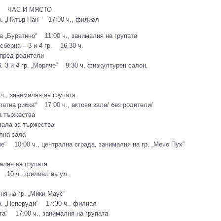
 ЧАС И МЯСТО
 „Питър Пан“ 17:00 ч., филиал
 „Буратино“ 11:00 ч., занималня на групата
борна – 3 и 4 гр. 16,30 ч.
 пред родители
 3 и 4 гр. „Моряче“ 9:30 ч, физкултурен салон,
., занималня на групата
тна рибка“ 17:00 ч., актова зала/ без родители/
 тържества
ала за тържества
лна зала
“ 10:00 ч., централна сграда, занималня на гр. „Мечо Пух“
алня на групата
10 ч., филиал на ул.
 на гр. „Мики Маус“
 „Пеперуди“ 17:30 ч., филиал
“ 17:00 ч., занималня на групата