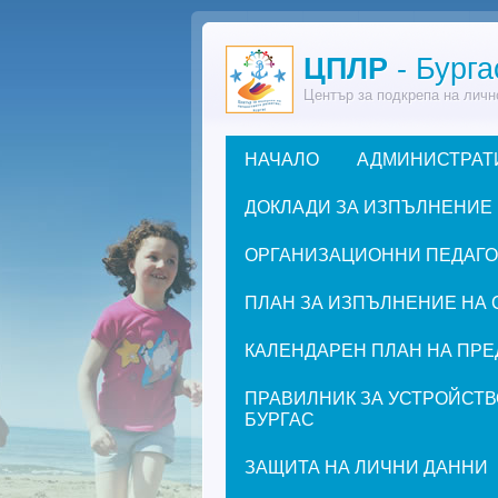
Премини към основното съдържание
ЦПЛР
- Бурга
Център за подкрепа на личн
НАЧАЛО
АДМИНИСТРАТ
Основно меню
ДОКЛАДИ ЗА ИЗПЪЛНЕНИЕ
ОРГАНИЗАЦИОННИ ПЕДАГОГИ
ПЛАН ЗА ИЗПЪЛНЕНИЕ НА 
КАЛЕНДАРЕН ПЛАН НА ПРЕД
ПРАВИЛНИК ЗА УСТРОЙСТВ
БУРГАС
ЗАЩИТА НА ЛИЧНИ ДАННИ