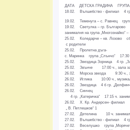
ДАТА ДЕТСКА ГРАДИНА ГРУПА
18.02. Вълшебство - филиал 4 гр.
19.02. Теменуга – с. Равнец група
19.02. Светулка – гр. Българово с
занималня на група „Многознайко“ –
25.02. Коледарче – кв. Лозово сб.
с родители
25.02. Пролетна дъга-
с. Маринка група „Слънчо“ 17:30 ч
25.02. Звездица Зорница 4 гр. „Зла
25.02. Звънче 17:00 ч., зала за
26.02. Морска звезда 9:30 ч., з
26.02. Иглика 10:00 ч., музика
26.02. Звездица 4 б гр. „Делфинче
26.02. Синчец
4 гр. „Катеричка“ 17:15 ч. заним
26.02. Х. Кр. Андерсен- филиал 
„ В. Петлешков“ 1
27.02. Детелина 10 ч. занималня
27.02. Вълшебство - филиал 4 гр.
27.02. Веселушко група „Морячета