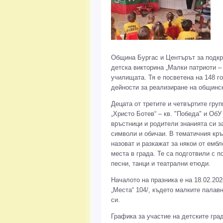
Община Бургас и Центърът за подкре
детска викторина „Малки патриоти –
училищата. Тя е посветена на 148 г
дейности за реализиране на общинск
Децата от третите и четвъртите гру
„Христо Ботев“ – кв. "Победа" и ОбУ
връстници и родители знанията си з
символи и обичаи. В тематичния кръ
назоват и разкажат за някои от емб
места в града. Те са подготвили с 
песни, танци и театрални етюди.
Началото на празника е на 18.02.202
„Места“ 104/, където малките палав
си.
Графика за участие на детските гра