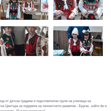
еца от детски градини и подготвителни групи на училища на
чи Центъра за подкрепа на личностното развитие - Бургас, който бе и
нициатива „Подари мартеница“.