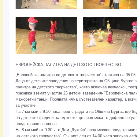
ЕВРОПЕЙСКА ПАЛИТРА НА ДЕТСКОТО ТВОРЧЕСТВО
„Европейска палитра на детското творчество” стартира на 05.05.
Деца от детските заведения на територията на Община Бургас в
палитра на детското творчество”, която включва певческо , теа
празника вземат участие 25 детски заведения- "Европейска пали
мажоретни танци. Проявата няма състезателен характер, а всич
за участие.
На 7-ми май в 9:30 часа пред сградата на Община Бургас ще 
на детските градини, след което ще продължат с дефиле по ул.
представяне на сцена.
На 8-ми май от 9:30 ч. в Дом „Лукойл” продължава представянет
на детското творчество”. Същият ден от 14:00 часа започва де