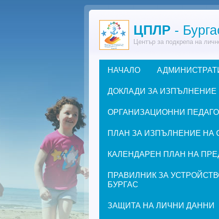
Премини към основното съдържание
ЦПЛР
- Бурга
Център за подкрепа на личн
НАЧАЛО
АДМИНИСТРАТ
Основно меню
ДОКЛАДИ ЗА ИЗПЪЛНЕНИЕ
ОРГАНИЗАЦИОННИ ПЕДАГОГИ
ПЛАН ЗА ИЗПЪЛНЕНИЕ НА 
КАЛЕНДАРЕН ПЛАН НА ПРЕД
ПРАВИЛНИК ЗА УСТРОЙСТВ
БУРГАС
ЗАЩИТА НА ЛИЧНИ ДАННИ