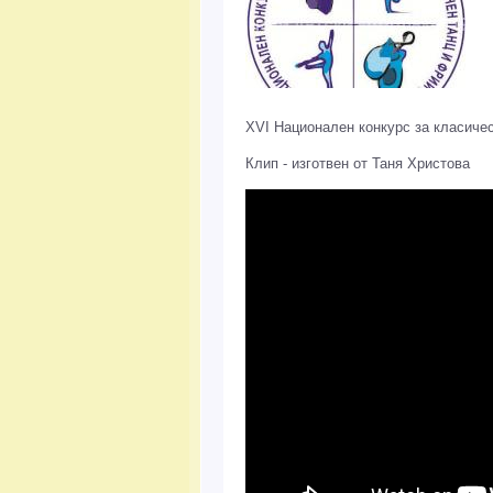
ХVI Национален конкурс за класичес
Клип - изготвен от Таня Христова