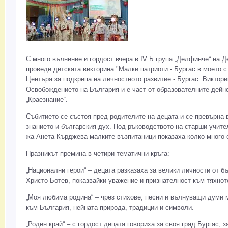
С много вълнение и гордост вчера в IV Б група „Делфинче“ на Д
проведе детската викторина "Малки патриоти - Бургас в моето 
Центъра за подкрепа на личностното развитие - Бургас. Виктори
Освобождението на България и е част от образователните дейн
„Краезнание“.
Събитието се състоя пред родителите на децата и се превърна 
знанието и българския дух. Под ръководството на старши учите
жа Анета Кърджева малките възпитаници показаха колко много с
Празникът премина в четири тематични кръга:
„Национални герои“ – децата разказаха за велики личности от б
Христо Ботев, показвайки уважение и признателност към тяхнот
„Моя любима родина“ – чрез стихове, песни и вълнуващи думи м
към България, нейната природа, традиции и символи.
„Роден край“ – с гордост децата говориха за своя град Бургас, 