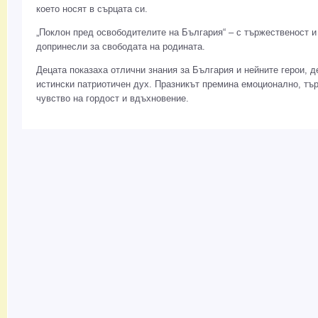
което носят в сърцата си.
„Поклон пред освободителите на България“ – с тържественост и
допринесли за свободата на родината.
Децата показаха отлични знания за България и нейните герои, д
истински патриотичен дух. Празникът премина емоционално, тъ
чувство на гордост и вдъхновение.