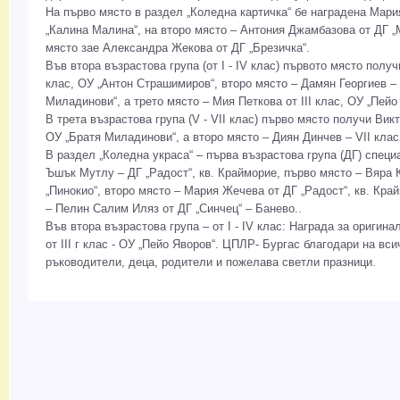
На първо място в раздел „Коледна картичка“ бе наградена Мари
„Калина Малина“, на второ място – Антония Джамбазова от ДГ „М
място зае Александра Жекова от ДГ „Брезичка“.
Във втора възрастова група (от I - IV клас) първото място полу
клас, ОУ „Антон Страшимиров“, второ място – Дамян Георгиев – I
Миладинови“, а трето място – Мия Петкова от III клас, ОУ „Пейо
В трета възрастова група (V - VII клас) първо място получи Викт
ОУ „Братя Миладинови“, а второ място – Диян Динчев – VII клас
В раздел „Коледна украса“ – първа възрастова група (ДГ) спец
Ъшък Мутлу – ДГ „Радост“, кв. Крайморие, първо място – Вяра 
„Пинокио“, второ място – Мария Жечева от ДГ „Радост“, кв. Край
– Пелин Салим Иляз от ДГ „Синчец“ – Банево..
Във втора възрастова група – от I - IV клас: Награда за оригин
от III г клас - ОУ „Пейо Яворов“. ЦПЛР- Бургас благодари на вс
ръководители, деца, родители и пожелава светли празници.