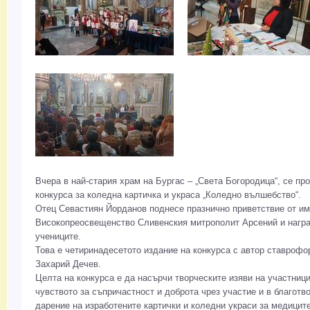
Вчера в най-стария храм на Бургас – „Света Богородица“, се пр
конкурса за коледна картичка и украса „Коледно вълшебство“.
Отец Севастиян Йорданов поднесе празнично приветствие от им
Високопреосвещенство Сливенския митрополит Арсений и награ
учениците.
Това е четиринадесетото издание на конкурса с автор ставрофо
Захарий Дечев.
Целта на конкурса е да насърчи творческите изяви на участниц
чувството за съпричастност и доброта чрез участие и в благотв
дарение на изработените картички и коледни украси за медиците