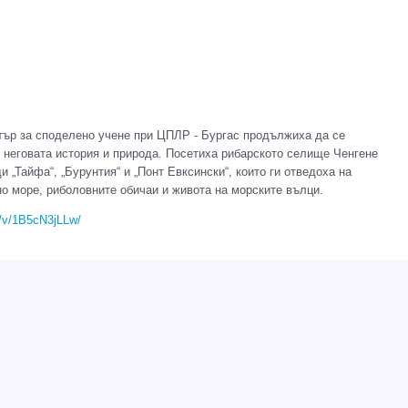
нтър за споделено учене при ЦПЛР - Бургас продължиха да се
, неговата история и природа. Посетиха рибарското селище Ченгене
 „Тайфа“, „Бурунтия“ и „Понт Евксински“, които ги отведоха на
о море, риболовните обичаи и живота на морските вълци.
e/v/1B5cN3jLLw/