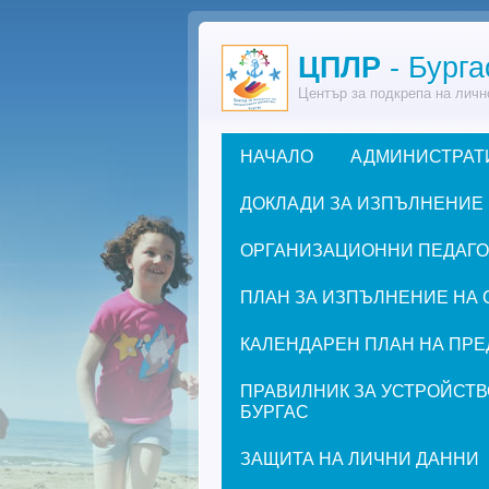
Премини към основното съдържание
ЦПЛР
- Бурга
Център за подкрепа на личн
НАЧАЛО
АДМИНИСТРАТ
Основно меню
ДОКЛАДИ ЗА ИЗПЪЛНЕНИЕ
ОРГАНИЗАЦИОННИ ПЕДАГОГИ
ПЛАН ЗА ИЗПЪЛНЕНИЕ НА 
КАЛЕНДАРЕН ПЛАН НА ПРЕД
ПРАВИЛНИК ЗА УСТРОЙСТВ
БУРГАС
ЗАЩИТА НА ЛИЧНИ ДАННИ