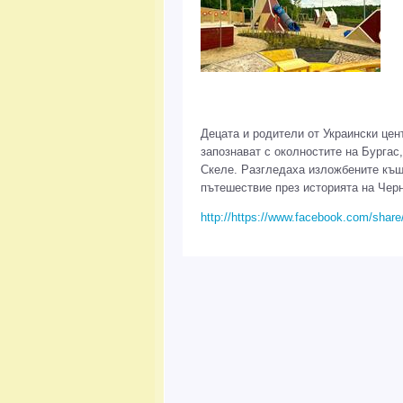
Децата и родители от Украински це
запознават с околностите на Бургас
Скеле. Разгледаха изложбените къщи
пътешествие през историята на Черн
http://https://www.facebook.com/shar