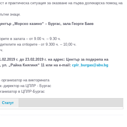
ест и практическа ситуация за оказване на първа долекарска помощ на
пътни знаци.
център „Морско казино“ – Бургас, зала Георги Баев
рите в залата – от 9.00 ч. – 9.30 ч.
ителите на отборите - от 9.300 ч. – 10,00 ч.
ч.
.02.2019 г. до 23.02.2019 г. на адрес: Център за подкрепа на
, ул. „Райна Княгиня“ 11 или на e-mail:
cplr_burgas@abv.bg
 организатор на викторината
м.-директор на ЦПЛР - Бургас
рганизатор в ЦПЛР-Бургас
Статут