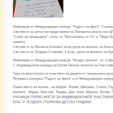
Номинации от Международен конкурс "Радост на брега"- Созопо
1-во място за цялостно представяне на Театрална школа към ЦП
"Сънят на пеперудите", откъс от "Магьосникът от Оз" и "Мери По
грамота
1-во място за Михаела Колева-2 възр.група за монолог на Алиса
1-во място за Теодора Стоянова- 1 възр. група за монолог на Ку
Номинация от Международен конкурс "Млади таланти"- гр. Софи
1. Индивидуална награда за Евтим Петков- монолог на Том Сойе
Това са резултатите от участието на децата от театралната ш
Петрова в конкурса "Радост на брега" и от Международен конку
Първо място за всички - за Шефие, Фатме, Ивелина, Станчо, Рад
малките : Мария, Янислав, Тамара, Дая, Алек, Маноло, Евтим,
УЧЕНИЦИ! ПЪРВО МЯСТО ЗА ИНДИВИДУАЛНИТЕ УЧАСТНИЧК
КЛАС И ТЕОДОРА СТОЯНОВА-ДЕТСКА ГРАДИНА.