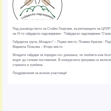
Под ръководството на Стойко Георгиев, възпитаниците на ЦПЛР
на IV-то гайдарско надсвирване - “Гайдарско надсвирване “Странд
Гайдарска група „Младост“ – Първо място; Пламен Кралев - Пър
Мариела Плахова – Второ място
Младите гайдари за пореден път доказаха, че любовта към бълг
водят до големи постижения. В конкурсната програма се включи
страната и чужбина.
Поздравления за всички участници!