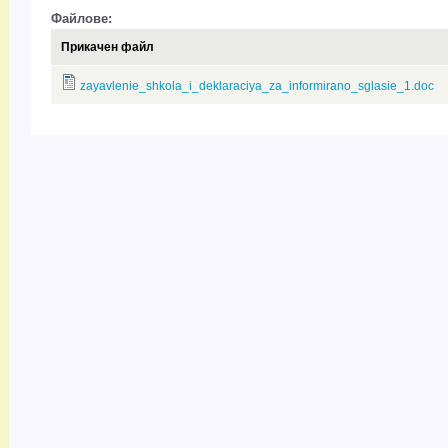
Файлове:
Прикачен файл
zayavlenie_shkola_i_deklaraciya_za_informirano_sglasie_1.doc