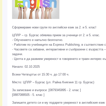
Сформираме нови групи по английски език за 2. и 5. клас!
ЦПЛР – гр. Бургас обявява прием за ученици от 2. и 5. клас.
- Обучението е напълно безплатно.
- Работим по учебниците на Express Publishing, в съответствие
- Часовете са забавни, интерактивни и съобразени с възрастта –
задачи.
- Целта е да развием увереност в говоренето и траен интерес къ
Начало: 02.10.2025
Всеки Четвъртък от 15:30 ч. до 17:00 ч.
Място: ЦПЛР – Бургас (ул. Райна Княгиня 11 гр. Бургас)
За записване и въпроси: [0879345895 - 2. клас ]
[0887088505 - 5. клас ]
Запишете детето си и му подарете увереност в английския език