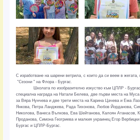
С изработване на шарени ветрила, с които да си веем в жегата
"Сезони " на Фло
Школата по изобразително изкуство към ЦПЛР - Бургас съ
специална награда на Натали Белева, две първи места на Муса
за Вяра Нунчева и две трети места на Карина Цачева и Ема Лаз
Янкова, Петра Ланджева, Рада Тихонова, Любов Йорданова, Си
Николова, Ванеса Вълкова, Ева Шейтанова, Калоян Атанасов, 
Проданова, Симона Геогриева и малкия украинец Егор Вербицки
Бургас и ЦПЛР-Бургас.