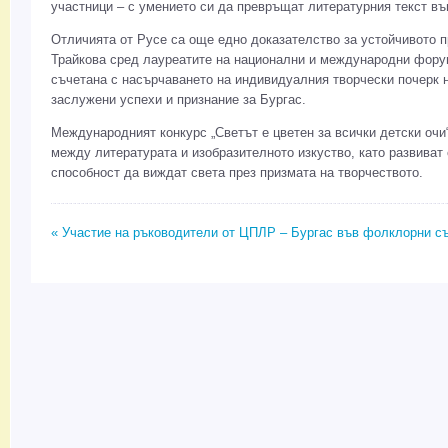
участници – с умението си да превръщат литературния текст въ
Отличията от Русе са още едно доказателство за устойчивото 
Трайкова сред лауреатите на национални и международни фору
съчетана с насърчаването на индивидуалния творчески почерк 
заслужени успехи и признание за Бургас.
Международният конкурс „Светът е цветен за всички детски очи
между литературата и изобразителното изкуство, като развиват
способност да виждат света през призмата на творчеството.
« Участие на ръководители от ЦПЛР – Бургас във фолклорни съ