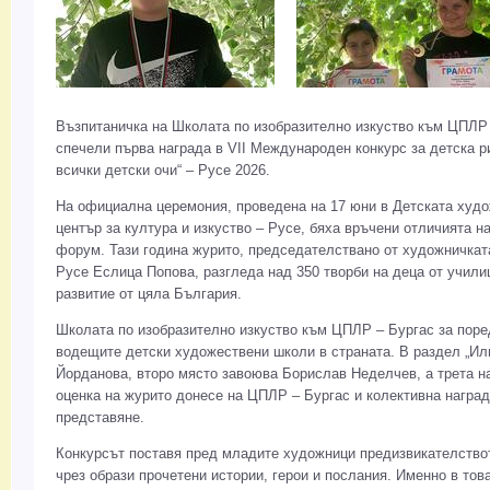
Възпитаничка на Школата по изобразително изкуство към ЦПЛР 
спечели първа награда в VII Международен конкурс за детска р
всички детски очи“ – Русе 2026.
На официална церемония, проведена на 17 юни в Детската худ
център за култура и изкуство – Русе, бяха връчени отличията н
форум. Тази година журито, председателствано от художничкат
Русе Еслица Попова, разгледа над 350 творби на деца от учили
развитие от цяла България.
Школата по изобразително изкуство към ЦПЛР – Бургас за поре
водещите детски художествени школи в страната. В раздел „И
Йорданова, второ място завоюва Борислав Неделчев, а трета н
оценка на журито донесе на ЦПЛР – Бургас и колективна наград
представяне.
Конкурсът поставя пред младите художници предизвикателствот
чрез образи прочетени истории, герои и послания. Именно в това