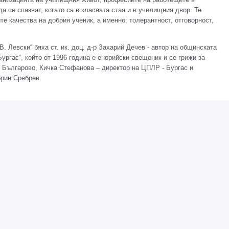
а се спазват, когато са в класната стая и в училищния двор. Те
те качества на добрия ученик, а именно: толерантност, отговорност,
В. Левски“ бяха ст. ик. доц. д-р Захарий Дечев - автор на общинската
ургас“, който от 1996 година е енорийски свещеник и се грижи за
д Българово, Кичка Стефанова – директор на ЦПЛР - Бургас и
брин Сребрев.