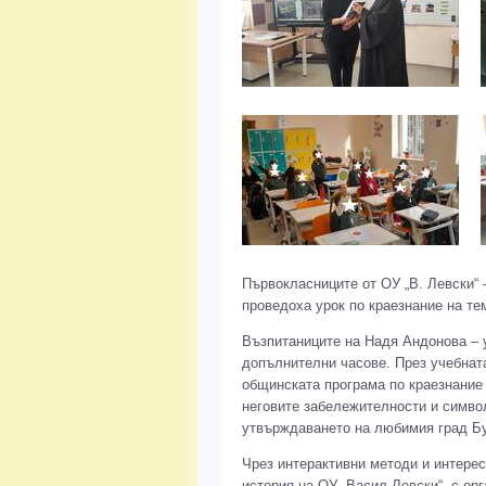
Първокласниците от ОУ „В. Левски“ 
проведоха урок по краезнание на тем
Възпитаниците на Надя Андонова – у
допълнителни часове. През учебната
общинската програма по краезнание „
неговите забележителности и символ
утвърждаването на любимия град Бу
Чрез интерактивни методи и интерес
история на ОУ „Васил Левски“, с ор