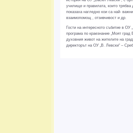
училище и правилата, които трябва д
показаха нагледно кои са най- важни
взаимопомощ , отзивчивост и др.
Гости на интересното събитие в ОУ „
програма по краезнание „Моят град Б
духовния живот на жителите на гра
директорът на ОУ „В. Левски“ – Сре