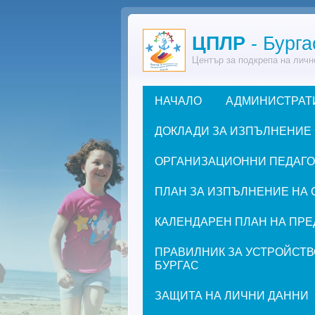
Премини към основното съдържание
ЦПЛР
- Бурга
Център за подкрепа на личн
НАЧАЛО
АДМИНИСТРАТ
Основно меню
ДОКЛАДИ ЗА ИЗПЪЛНЕНИЕ
ОРГАНИЗАЦИОННИ ПЕДАГОГИ
ПЛАН ЗА ИЗПЪЛНЕНИЕ НА 
КАЛЕНДАРЕН ПЛАН НА ПРЕД
ПРАВИЛНИК ЗА УСТРОЙСТВ
БУРГАС
ЗАЩИТА НА ЛИЧНИ ДАННИ