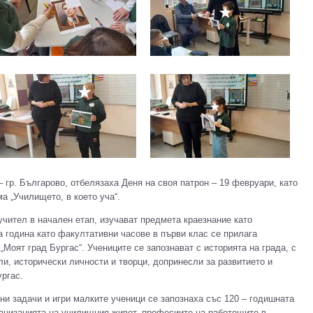
– гр. Българово, отбелязаха Деня на своя патрон – 19 февруари, като
а „Училището, в което уча“.
чител в начален етап, изучават предмета краезнание като
 година като факултативни часове в първи клас се прилага
Моят град Бургас“. Учениците се запознават с историята на града, с
и, исторически личности и творци, допринесли за развитието и
ргас.
ни задачи и игри малките ученици се запознаха със 120 – годишната
ганизацията на училищния живот, професиите на работещите в