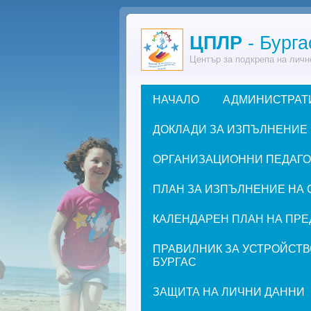
Премини към основното съдържание
ЦПЛР
- Бурга
Център за подкрепа на личн
НАЧАЛО
АДМИНИСТРАТ
Основно меню
ДОКЛАДИ ЗА ИЗПЪЛНЕНИЕ
ОРГАНИЗАЦИОННИ ПЕДАГОГИ
ПЛАН ЗА ИЗПЪЛНЕНИЕ НА 
КАЛЕНДАРЕН ПЛАН НА ПРЕД
ПРАВИЛНИК ЗА УСТРОЙСТВ
БУРГАС
ЗАЩИТА НА ЛИЧНИ ДАННИ