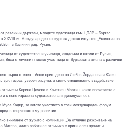
и от различни държави, младите художници към ЦПЛР – Бургас
в XXVIII-ия Международен конкурс за детско изкуство „Екология на
2026 г. в Калининград, Русия.
ученици от художествени училища, академии и школи от Русия,
я, бяха отличени няколко участници от бургаската школа с различни
реат първа степен – беше присъдено на Любов Йорданова и Юлия
ъс зрял израз, уверен рисунък и силно емоционално въздействие.
а отличени Карина Цачева и Кристиян Мартин, които впечатлиха с
то и с ясно изразена художествена индивидуалност.
и Муса Кадир, за когото участието в този международен форум
пред в творческото му развитие.
лно внимание от журито с номинации „За отлично разкриване на
ла Митева, чиито работи се отличиха с оригинален прочит и