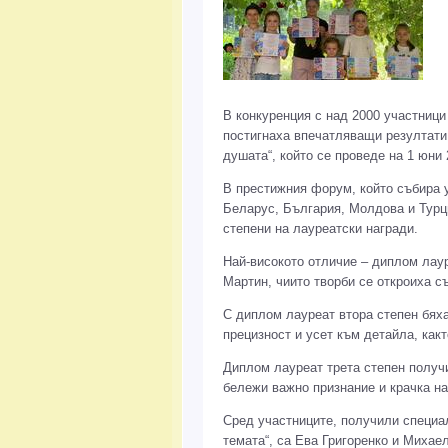
В конкуренция с над 2000 участниц
постигнаха впечатляващи резултати 
душата“, който се проведе на 1 юни 
В престижния форум, който събира 
Беларус, България, Молдова и Турци
степени на лауреатски награди.
Най-високото отличие – диплом лау
Мартин, чиито творби се откроиха с
С диплом лауреат втора степен бях
прецизност и усет към детайла, как
Диплом лауреат трета степен получ
бележи важно признание и крачка на
Сред участниците, получили специа
темата“, са Ева Григоренко и Михае