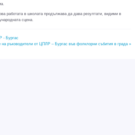
ма.
ова работата в школата продължава да дава резултати, видими в
ународната сцена.
Р - Бургас
 на ръководители от ЦПЛР – Бургас във фолклорни събития в града »