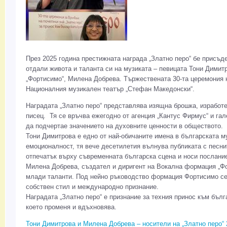
През 2025 година престижната награда „Златно перо“ бе присъд
отдали живота и таланта си на музиката – певицата Тони Димит
„Фортисимо“, Милена Добрева. Тържествената 30-та церемония н
Националния музикален театър „Стефан Македонски“.
Наградата „Златно перо“ представлява изящна брошка, изработе
писец. Тя се връчва ежегодно от агенция „Кантус Фирмус“ и гал
да подчертае значението на духовните ценности в обществото.
Тони Димитрова е едно от най-обичаните имена в българската м
емоционалност, тя вече десетилетия вълнува публиката с песни
отпечатък върху съвременната българска сцена и носи послание
Милена Добрева, създател и диригент на Вокална формация „Фо
млади таланти. Под нейно ръководство формация Фортисимо се
собствен стил и международно признание.
Наградата „Златно перо“ е признание за техния принос към бълг
което променя и вдъхновява.
Тони Димитрова и Милена Добрева – носители на „Златно перо“ 