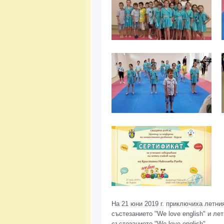
На 21 юни 2019 г. приключиха летни
състезанието "We love english" и ле
състезанието "We love english".