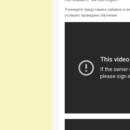
Учениците представиха забавна и и
успешно проведено обучение.