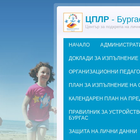
Премини към основното съдържание
ЦПЛР
- Бурга
Център за подкрепа на личн
НАЧАЛО
АДМИНИСТРАТ
Основно меню
ДОКЛАДИ ЗА ИЗПЪЛНЕНИЕ
ОРГАНИЗАЦИОННИ ПЕДАГОГИ
ПЛАН ЗА ИЗПЪЛНЕНИЕ НА 
КАЛЕНДАРЕН ПЛАН НА ПРЕД
ПРАВИЛНИК ЗА УСТРОЙСТВ
БУРГАС
ЗАЩИТА НА ЛИЧНИ ДАННИ