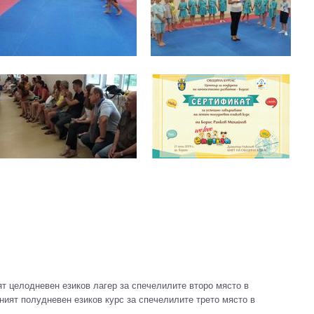
ят целодневен езиков лагер за спечелилите второ място в
тният полудневен езиков курс за спечелилите трето място в