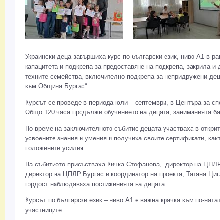
Украински деца завършиха курс по български език, ниво А1 в ра
капацитета и подкрепа за предоставяне на подкрепа, закрила и
техните семейства, включително подкрепа за непридружени де
към Община Бургас“.
Курсът се проведе в периода юли – септември, в Центъра за сп
Общо 120 часа продължи обучението на децата, заниманията б
По време на заключителното събитие децата участваха в открит
усвоените знания и умения и получиха своите сертификати, какт
положените усилия.
На събитието присъстваха Кичка Стефанова, директор на ЦПЛР
директор на ЦПЛР Бургас и координатор на проекта, Татяна Цига
гордост наблюдаваха постиженията на децата.
Курсът по български език – ниво А1 е важна крачка към по-ната
участниците.