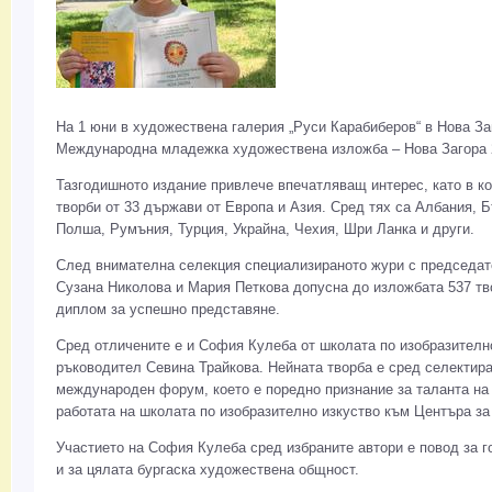
На 1 юни в художествена галерия „Руси Карабиберов“ в Нова За
Международна младежка художествена изложба – Нова Загора 
Тазгодишното издание привлече впечатляващ интерес, като в к
творби от 33 държави от Европа и Азия. Сред тях са Албания, Б
Полша, Румъния, Турция, Украйна, Чехия, Шри Ланка и други.
След внимателна селекция специализираното жури с председат
Сузана Николова и Мария Петкова допусна до изложбата 537 тв
диплом за успешно представяне.
Сред отличените е и София Кулеба от школата по изобразителн
ръководител Севина Трайкова. Нейната творба е сред селектира
международен форум, което е поредно признание за таланта на
работата на школата по изобразително изкуство към Центъра за
Участието на София Кулеба сред избраните автори е повод за го
и за цялата бургаска художествена общност.