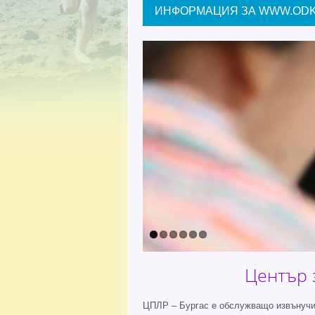
ИНФОРМАЦИЯ ЗА WWW.ODK
Център 
ЦПЛР – Бургас е обслужващо извънучил