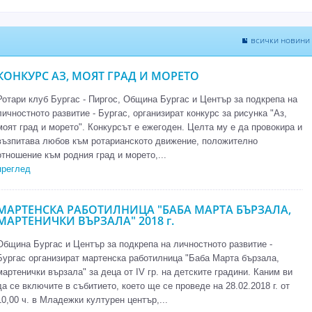
всички новини
КОНКУРС АЗ, МОЯТ ГРАД И МОРЕТО
Ротари клуб Бургас - Пиргос, Община Бургас и Център за подкрепа на
личностното развитие - Бургас, организират конкурс за рисунка "Аз,
моят град и морето". Конкурсът е ежегоден. Целта му е да провокира и
възпитава любов към ротарианското движение, положително
отношение към родния град и морето,...
преглед
МАРТЕНСКА РАБОТИЛНИЦА "БАБА МАРТА БЪРЗАЛА,
МАРТЕНИЧКИ ВЪРЗАЛА" 2018 г.
Община Бургас и Център за подкрепа на личностното развитие -
Бургас организират мартенска работилница "Баба Марта бързала,
мартенички вързала" за деца от ІV гр. на детските градини. Каним ви
да се включите в събитието, което ще се проведе на 28.02.2018 г. от
10,00 ч. в Младежки културен център,...