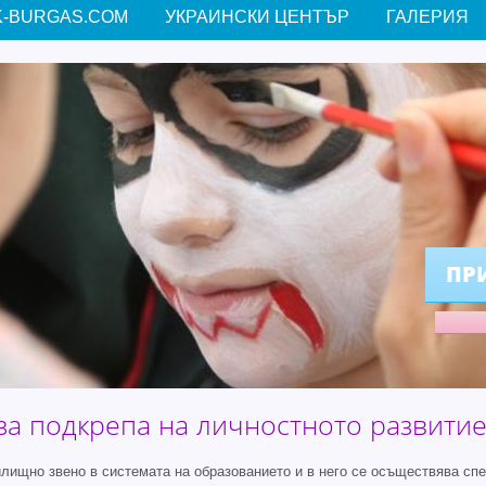
-BURGAS.COM
УКРАИНСКИ ЦЕНТЪР
ГАЛЕРИЯ
ПР
за подкрепа на личностното развитие 
ищно звено в системата на образованието и в него се осъществява сп