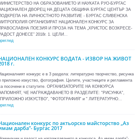
МИНИСТЕРСТВО НА ОБРАЗОВАНИЕТО И НАУКАТА РУО-БУРГАС
НАЦИОНАЛЕН ДВОРЕЦ НА ДЕЦАТА ОБЩИНА БУРГАС ЦЕНТЪР ЗА
ПОДКРЕПА НА ЛИЧНОСТНОТО РАЗВИТИЕ - БУРГАС СЛИВЕНСКА
МИТРОПОЛИЯ ОРГАНИЗИРАТ НАЦИОНАЛЕН КОНКУРС ЗА
ПРАВОСЛАВНА ПОЕЗИЯ И ПРОЗА НА ТЕМА „ХРИСТОС ВОЗКРЕСЕ-
РАДОСТ ДОНЕСЕ” 2018г. 1. ЦЕЛИ...
преглед
НАЦИОНАЛЕН КОНКУРС ВОДАТА - ИЗВОР НА ЖИВОТ
2018 г.
Националният конкурс е в 3 раздела: литературно творчество, рисунка
и приложно изкуство, фотография. Целите, участниците и регламента
са посочени в статутите. ОРГАНИЗАТОРИТЕ НА КОНКУРСА
НАПОМНЯТ, ЧЕ НАГРАЖДАВАНЕТО В РАЗДЕЛИТЕ: "РИСУНКА",
"ПРИЛОЖНО ИЗКУСТВО", "ФОТОГРАФИЯ" и " ЛИТЕРАТУРНО...
преглед
Национален конкурс по актьорско майсторство „Аз
имам дарба”- Бургас 2017
Номинации и радост на награждаването в конкурса „Аз имам дарба”-