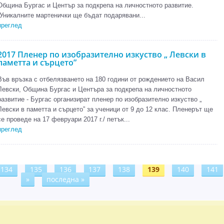
Община Бургас и Център за подкрепа на личностното развитие.
Уникалните мартенички ще бъдат подарявани...
преглед
2017 Пленер по изобразително изкуство „ Левски в
паметта и сърцето”
Във връзка с отбелязването на 180 години от рождението на Васил
Левски, Община Бургас и Центъра за подкрепа на личностното
развитие - Бургас организират пленер по изобразително изкуство „
Левски в паметта и сърцето” за ученици от 9 до 12 клас. Пленерът ще
се проведе на 17 февруари 2017 г./ петък...
преглед
134
135
136
137
138
139
140
141
»
последна »