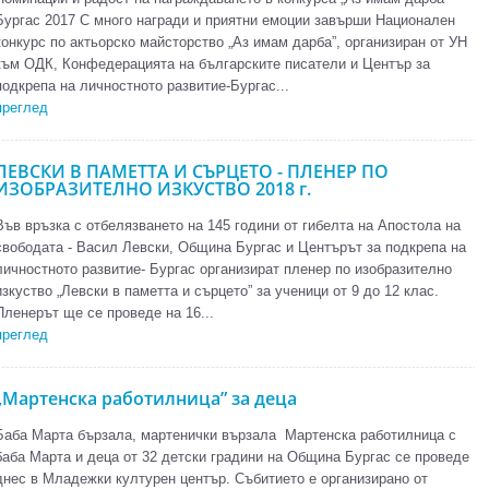
Бургас 2017 С много награди и приятни емоции завърши Национален
конкурс по актьорско майсторство „Аз имам дарба”, организиран от УН
към ОДК, Конфедерацията на българските писатели и Център за
подкрепа на личностното развитие-Бургас...
преглед
ЛЕВСКИ В ПАМЕТТА И СЪРЦЕТО - ПЛЕНЕР ПО
ИЗОБРАЗИТЕЛНО ИЗКУСТВО 2018 г.
Във връзка с отбелязването на 145 години от гибелта на Апостола на
свободата - Васил Левски, Община Бургас и Центърът за подкрепа на
личностното развитие- Бургас организират пленер по изобразително
изкуство „Левски в паметта и сърцето” за ученици от 9 до 12 клас.
Пленерът ще се проведе на 16...
преглед
„Мартенска работилница” за деца
Баба Марта бързала, мартенички вързала Мартенска работилница с
баба Марта и деца от 32 детски градини на Община Бургас се проведе
днес в Младежки културен център. Събитието е организирано от