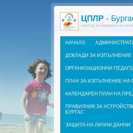
Премини към основното съдържание
ЦПЛР
- Бурга
Център за подкрепа на личн
НАЧАЛО
АДМИНИСТРАТ
Основно меню
ДОКЛАДИ ЗА ИЗПЪЛНЕНИЕ
ОРГАНИЗАЦИОННИ ПЕДАГОГИ
ПЛАН ЗА ИЗПЪЛНЕНИЕ НА 
КАЛЕНДАРЕН ПЛАН НА ПРЕД
ПРАВИЛНИК ЗА УСТРОЙСТВ
БУРГАС
ЗАЩИТА НА ЛИЧНИ ДАННИ