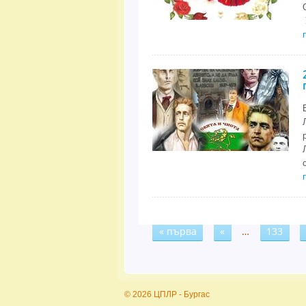
« първа
«
…
133
Страници
© 2026 ЦПЛР - Бургас