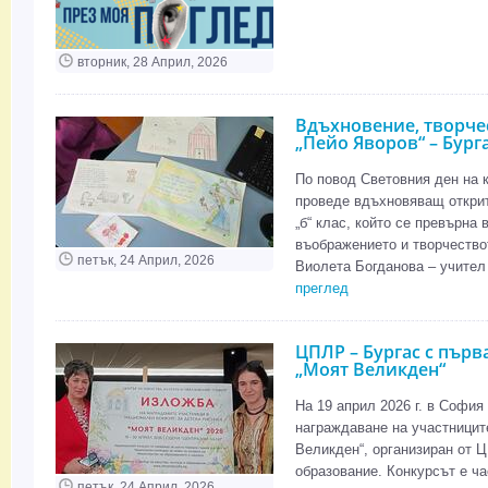
вторник, 28 Април, 2026
Вдъхновение, творче
„Пейо Яворов“ – Бург
По повод Световния ден на к
проведе вдъхновяващ открит 
„б“ клас, който се превърна 
въображението и творчество
петък, 24 Април, 2026
Виолета Богданова – учител 
преглед
ЦПЛР – Бургас с първ
„Моят Великден“
На 19 април 2026 г. в Софи
награждаване на участницит
Великден“, организиран от Ц
образование. Конкурсът е ча
петък, 24 Април, 2026