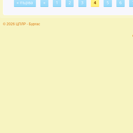
« първа
«
1
2
3
4
5
6
Страници
© 2026 ЦПЛР - Бургас