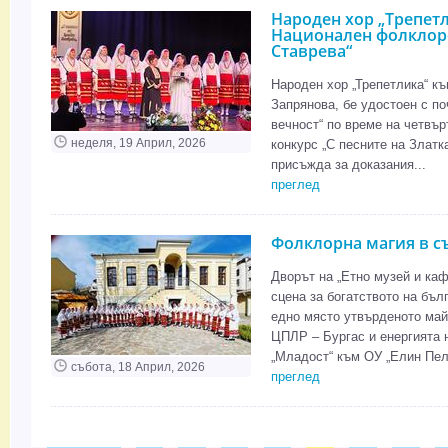
Народен хор „Трепетл
Национален фолклоре
Ставрева“
Народен хор „Трепетлика“ къ
Запрянова, бе удостоен с по
вечност“ по време на четвъ
неделя, 19 Април, 2026
конкурс „С песните на Златк
присъжда за доказания...
преглед
Фолклорна магия в съ
Дворът на „Етно музей и каф
сцена за богатството на бъл
едно място утвърденото май
ЦПЛР – Бургас и енергията 
„Младост“ към ОУ „Елин Пели
събота, 18 Април, 2026
преглед