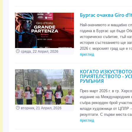
Бургас очаква Giro d’It
Най-значимото и мащабно сп
година в Бургас ще бъде Обик
историческо събитие, тъй ка
история състезанието ще зап
2026 г. морският град ще е г
сряда, 22 Април, 2026
преглед
КОГАТО ИЗКУСТВОТО
ПРИЯТЕЛСТВОТО - УС
РУМЪНИЯ
През март 2026 г. в гр. Хер
издание на Международния к
събра рекорден брой участни
вторник, 21 Април, 2026
млади художници от ЦПЛР –
резултати. С първи места са
преглед