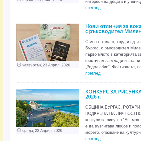
интереси на децата и ученици
преглед
Нови отличия за вока
с ръководител Миле
С много талант, труд и вдъ
Бургас, с ръководител Миле
първо място в категорията 
фестивал за млади изпълнит
четвъртък, 23 Април, 2026
„Родолюбие“. Фестивалът, по
преглед
КОНКУРС ЗА РИСУНКА
2026 г.
ОБЩИНА БУРГАС, РОТАРИ 
ПОДКРЕПА НА ЛИЧНОСТНОТ
конкурс за рисунка "Аз, моят
е да възпитава любов и пол
сряда, 22 Април, 2026
морето, опазване на културн
преглед