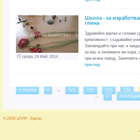
Школа - за изработва
глина
Здравейте малки и големи с
креативност, създавайки ун
Заповядайте при нас и заед
за вас и любимите ви хора, с
сряда, 28 Май, 2014
при всеки повод. Занятията н
преглед
« първа
«
…
121
122
123
124
Страници
…
»
последна
© 2026 ЦПЛР - Бургас