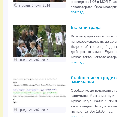
проведе на 1.06 в МОЛ Плаза
вторник, 3 Юни, 2014
ескалаторите. Организатори:
преглед
Включи града
Включи града кани всички ф
непрофесионалисти, да се в
бъдещето", която ще бъде п
до Морското казино. Единст
Бургас такъв, какъвто автори
сряда, 28 Май, 2014
преглед
Съобщение до родител
занималня
Съобщение до родителите на
занималня: Уважаеми родител
Бургас на ул."Райна Княгин
както следва: За родителите
сряда, 28 Май, 2014
група от 17.30ч-18.00ч. За...
преглед