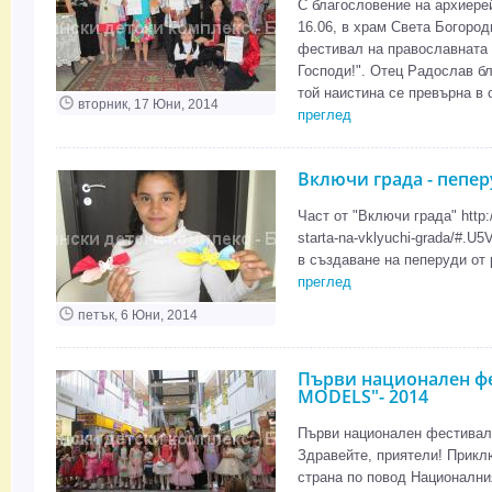
С благословение на архиере
16.06, в храм Света Богоро
фестивал на православната 
Господи!". Отец Радослав б
той наистина се превърна в 
вторник, 17 Юни, 2014
преглед
Включи града - пепе
Част от "Включи града" http:/
starta-na-vklyuchi-grada/#.
в създаване на пеперуди от
преглед
петък, 6 Юни, 2014
Първи национален ф
MODELS"- 2014
Първи национален фестива
Здравейте, приятели! Прикл
страна по повод Национални