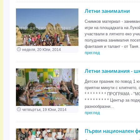
Летни занимални
Снимков материал - заниман
игри на площадката на Лукой
участвали в лятното еко уч
полудневна занималня посет
фантазия и талант - от Таня..
неделя, 20 Юли, 2014
преглед
Летни занимания - ш
Детски празник по повод 1 ю
приятни минути с клипчето, съ
* * * * * * * * ПРОГРАМА - 
* * * * * * * * * Център за п
разнообразни...
четвъртък, 19 Юни, 2014
преглед
Първи национален фе