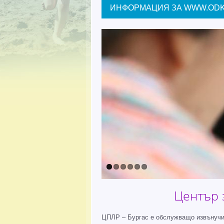
ИНФОРМАЦИЯ ЗА WWW.ODK
Център 
ЦПЛР – Бургас е обслужващо извънучил