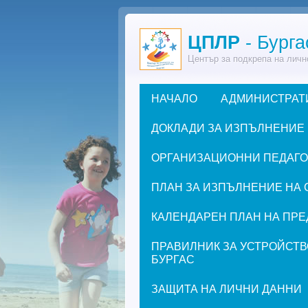
Премини към основното съдържание
ЦПЛР
- Бурга
Център за подкрепа на личн
НАЧАЛО
АДМИНИСТРАТ
Основно меню
ДОКЛАДИ ЗА ИЗПЪЛНЕНИЕ
ОРГАНИЗАЦИОННИ ПЕДАГОГИ
ПЛАН ЗА ИЗПЪЛНЕНИЕ НА 
КАЛЕНДАРЕН ПЛАН НА ПРЕД
ПРАВИЛНИК ЗА УСТРОЙСТВ
БУРГАС
ЗАЩИТА НА ЛИЧНИ ДАННИ