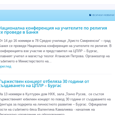
всички новини
Национална конференция на учителите по религия
се проведе в Банкя
От 14 до 16 ноември в 78 Средно училище „Христо Смирненски“ – град
Банкя се проведе Национална конференция на учителите по религия. В
конференцията взе участие и представител на ЦПЛР – Бургас,
главният учител и магистър теолог Атанасия Петрова. Организатор на
събитието е Министерството на...
преглед
Тържествен концерт отбеляза 30 години от
създаването на ЦПЛР – Бургас
На 13 ноември в Културен дом НХК, зала „Тончо Русев, се състоя
тържественият юбилеен концерт по повод 30 години от създаването на
Центъра за подкрепа на личностното развитие – Бургас. Официални
гости на събитието бяха Валентина Камалиева - началник на
Регионално управление на образованието...