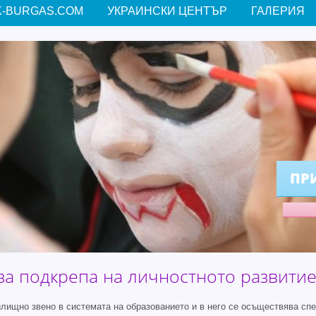
-BURGAS.COM
УКРАИНСКИ ЦЕНТЪР
ГАЛЕРИЯ
ПР
за подкрепа на личностното развитие 
ищно звено в системата на образованието и в него се осъществява сп