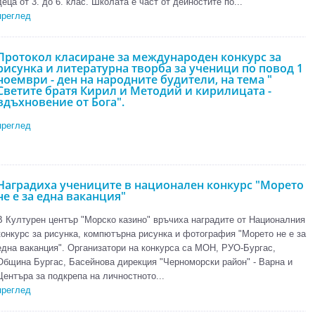
деца от 3. до 6. клас. Школата е част от дейностите по...
преглед
Протокол класиране за международен конкурс за
рисунка и литературна творба за ученици по повод 1
ноември - ден на народните будители, на тема "
Светите братя Кирил и Методий и кирилицата -
вдъхновение от Бога".
преглед
Наградиха учениците в национален конкурс "Морето
не е за една ваканция"
В Културен център "Морско казино" връчиха наградите от Националния
конкурс за рисунка, компютърна рисунка и фотография "Морето не е за
една ваканция". Организатори на конкурса са МОН, РУО-Бургас,
Община Бургас, Басейнова дирекция "Черноморски район" - Варна и
Центъра за подкрепа на личностното...
преглед