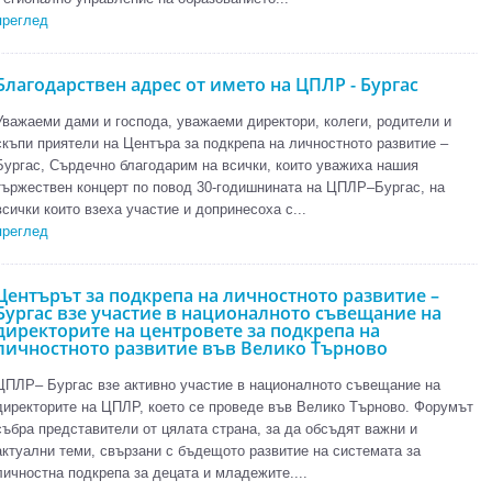
преглед
Благодарствен адрес от името на ЦПЛР - Бургас
Уважаеми дами и господа, уважаеми директори, колеги, родители и
скъпи приятели на Центъра за подкрепа на личностното развитие –
Бургас, Сърдечно благодарим на всички, които уважиха нашия
тържествен концерт по повод 30-годишнината на ЦПЛР–Бургас, на
всички които взеха участие и допринесоха с...
преглед
Центърът за подкрепа на личностното развитие –
Бургас взе участие в националното съвещание на
директорите на центровете за подкрепа на
личностното развитие във Велико Търново
ЦПЛР– Бургас взе активно участие в националното съвещание на
директорите на ЦПЛР, което се проведе във Велико Търново. Форумът
събра представители от цялата страна, за да обсъдят важни и
актуални теми, свързани с бъдещото развитие на системата за
личностна подкрепа за децата и младежите....