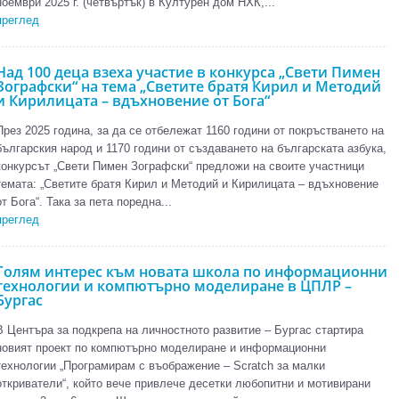
ноември 2025 г. (четвъртък) в Културен дом НХК,...
преглед
Над 100 деца взеха участие в конкурса „Свети Пимен
Зографски“ на тема „Светите братя Кирил и Методий
и Кирилицата – вдъхновение от Бога“
През 2025 година, за да се отбележат 1160 години от покръстването на
българския народ и 1170 години от създаването на българската азбука,
конкурсът „Свети Пимен Зографски“ предложи на своите участници
темата: „Светите братя Кирил и Методий и Кирилицата – вдъхновение
от Бога“. Така за пета поредна...
преглед
Голям интерес към новата школа по информационни
технологии и компютърно моделиране в ЦПЛР –
Бургас
В Центъра за подкрепа на личностното развитие – Бургас стартира
новият проект по компютърно моделиране и информационни
технологии „Програмирам с въображение – Scratch за малки
откриватели“, който вече привлече десетки любопитни и мотивирани