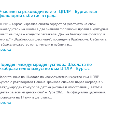
Участие на ръководители от ЦПЛР – Бургас във
фолклорни събития в града
ЦПЛР – Бургас изразява своята гордост от участието на свои
ръководители на школи в две значими фолклорни прояви в културния
живот на града – концерт-спектакъла „Ден на българския фолклор в
Бургас“ и „Крайморски фестивал“, проведен в Крайморие. Събитията
събраха множество изпълнители и публика и...
преглед
Пореден международен успех за Школата по
изобразително изкуство към ЦПЛР – Бургас
Възпитаничка на Школата по изобразително изкуство към ЦПЛР –
Бургас с ръководител Севина Трайкова спечели първа награда в VII
Международен конкурс за детска рисунка и илюстрация „Светът е
цветен за всички детски очи“ – Русе 2026. На официална церемония,
проведена на 17 юни в Детската...
преглед