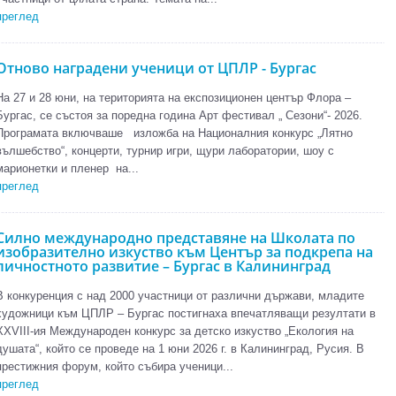
преглед
Отново наградени ученици от ЦПЛР - Бургас
На 27 и 28 юни, на територията на експозиционен център Флора –
Бургас, се състоя за поредна година Арт фестивал „ Сезони“- 2026.
Програмата включваше изложба на Националния конкурс „Лятно
вълшебство“, концерти, турнир игри, щури лаборатории, шоу с
марионетки и пленер на...
преглед
Силно международно представяне на Школата по
изобразително изкуство към Център за подкрепа на
личностното развитие – Бургас в Калининград
В конкуренция с над 2000 участници от различни държави, младите
художници към ЦПЛР – Бургас постигнаха впечатляващи резултати в
XXVIII-ия Международен конкурс за детско изкуство „Екология на
душата“, който се проведе на 1 юни 2026 г. в Калининград, Русия. В
престижния форум, който събира ученици...
преглед