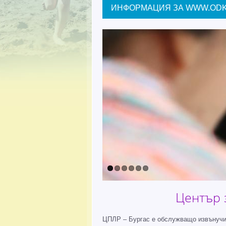
ИНФОРМАЦИЯ ЗА WWW.ODK
Център 
ЦПЛР – Бургас е обслужващо извънучил