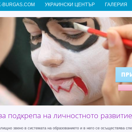
-BURGAS.COM
УКРАИНСКИ ЦЕНТЪР
ГАЛЕРИЯ
ПР
за подкрепа на личностното развитие 
ищно звено в системата на образованието и в него се осъществява сп