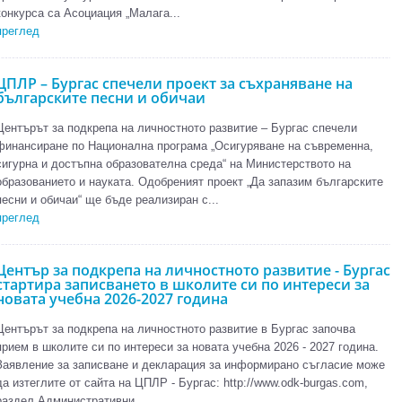
конкурса са Асоциация „Малага...
преглед
ЦПЛР – Бургас спечели проект за съхраняване на
българските песни и обичаи
Центърът за подкрепа на личностното развитие – Бургас спечели
финансиране по Национална програма „Осигуряване на съвременна,
сигурна и достъпна образователна среда“ на Министерството на
образованието и науката. Одобреният проект „Да запазим българските
песни и обичаи“ ще бъде реализиран с...
преглед
Център за подкрепа на личностното развитие - Бургас
стартира записването в школите си по интереси за
новата учебна 2026-2027 година
Центърът за подкрепа на личностното развитие в Бургас започва
прием в школите си по интереси за новата учебна 2026 - 2027 година.
Заявление за записване и декларация за информирано съгласие може
да изтеглите от сайта на ЦПЛР - Бургас: http://www.odk-burgas.com,
раздел Административни...