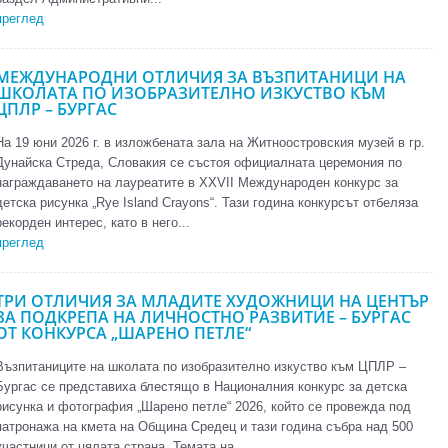
преглед
МЕЖДУНАРОДНИ ОТЛИЧИЯ ЗА ВЪЗПИТАНИЦИ НА
ШКОЛАТА ПО ИЗОБРАЗИТЕЛНО ИЗКУСТВО КЪМ
ЦПЛР – БУРГАС
На 19 юни 2026 г. в изложбената зала на Житноостровския музей в гр.
Дунайска Стреда, Словакия се състоя официалната церемония по
награждаването на лауреатите в XXVII Международен конкурс за
детска рисунка „Rye Island Crayons“. Тази година конкурсът отбеляза
рекорден интерес, като в него...
преглед
ТРИ ОТЛИЧИЯ ЗА МЛАДИТЕ ХУДОЖНИЦИ НА ЦЕНТЪР
ЗА ПОДКРЕПА НА ЛИЧНОСТНО РАЗВИТИЕ – БУРГАС
ОТ КОНКУРСА „ШАРЕНО ПЕТЛЕ“
Възпитаниците на школата по изобразително изкуство към ЦПЛР –
Бургас се представиха блестящо в Националния конкурс за детска
рисунка и фотография „Шарено петле“ 2026, който се провежда под
патронажа на кмета на Община Средец и тази година събра над 500
участници от цялата страна. Темата на...