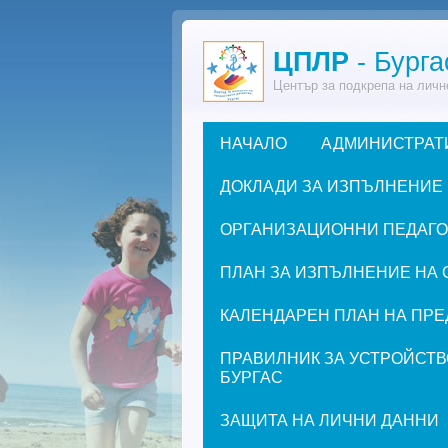
Премини към основното съдържание
ЦПЛР
- Бурга
Център за подкрепа на личн
НАЧАЛО
АДМИНИСТРАТ
Основно меню
ДОКЛАДИ ЗА ИЗПЪЛНЕНИЕ
ОРГАНИЗАЦИОННИ ПЕДАГОГИ
ПЛАН ЗА ИЗПЪЛНЕНИЕ НА 
КАЛЕНДАРЕН ПЛАН НА ПРЕД
ПРАВИЛНИК ЗА УСТРОЙСТВ
БУРГАС
ЗАЩИТА НА ЛИЧНИ ДАННИ