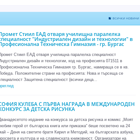
всички новини
Промет Стиил ЕАД отваря училищна паралелка
специалност "Индустриален дизайн и технологии" в
Професионална Техническа Гимназия - гр. Бургас
Промет Стиил ЕАД отваря училищна паралелка специалност
Индустриален дизайн и технологии, код на професията 071511 в
Професионална Техническа Гимназия гр. Бургас, намираща се в кв.
Победа. Положителни страни на професията: Нова и търсеща се
специалност Защитена специалност (всички деца...
преглед
СОФИЯ КУЛЕБА С ПЪРВА НАГРАДА В МЕЖДУНАРОДЕН
КОНКУРС ЗА ДЕТСКА РИСУНКА
Дванадесетото издание на конкурса за детска рисунка и комикс „Моят
любим герой от българска книга или приказка“ беше посветено на 24
май – Деня на светите братя Кирил и Методий, на българската азбука,
просвета и култура и на славянската книжовност. Организатори на