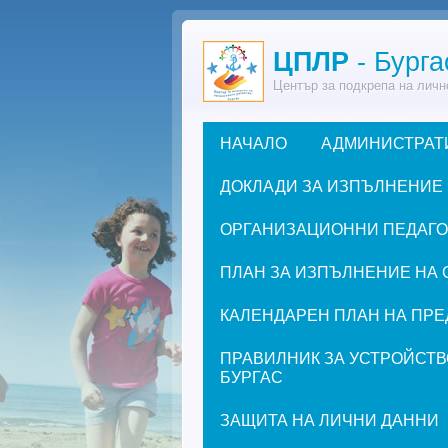
Премини към основното съдържание
ЦПЛР
- Бурга
Център за подкрепа на личн
НАЧАЛО
АДМИНИСТРАТ
Основно меню
ДОКЛАДИ ЗА ИЗПЪЛНЕНИЕ
ОРГАНИЗАЦИОННИ ПЕДАГОГИ
ПЛАН ЗА ИЗПЪЛНЕНИЕ НА 
КАЛЕНДАРЕН ПЛАН НА ПРЕД
ПРАВИЛНИК ЗА УСТРОЙСТВ
БУРГАС
ЗАЩИТА НА ЛИЧНИ ДАННИ