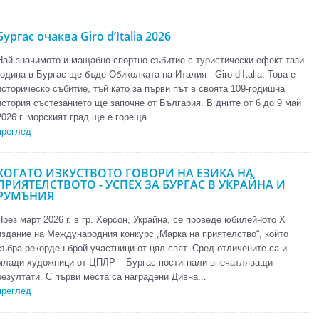
Бургас очаква Giro d’Italia 2026
Най-значимото и мащабно спортно събитие с туристически ефект тази
година в Бургас ще бъде Обиколката на Италия - Giro d’Italia. Това е
историческо събитие, тъй като за първи път в своята 109-годишна
история състезанието ще започне от България. В дните от 6 до 9 май
2026 г. морският град ще е гореща...
преглед
КОГАТО ИЗКУСТВОТО ГОВОРИ НА ЕЗИКА НА
ПРИЯТЕЛСТВОТО - УСПЕХ ЗА БУРГАС В УКРАЙНА И
РУМЪНИЯ
През март 2026 г. в гр. Херсон, Украйна, се проведе юбилейното X
издание на Международния конкурс „Марка на приятелство“, който
събра рекорден брой участници от цял свят. Сред отличените са и
млади художници от ЦПЛР – Бургас постигнали впечатляващи
резултати. С първи места са наградени Дивна...
преглед