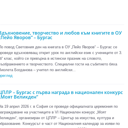
Вдъхновение, творчество и любов към книгите в ОУ
„Пейо Яворов“ – Бургас
По повод Световния ден на книгата в ОУ „Пейо Яворов“ – Бургас се
проведе вдъхновяващ открит урок по английски език с учениците от 3.
„б“ клас, който се превърна в истински празник на словото,
въображението и творчеството. Специални гости на събитието бяха
Виолета Богданова – учител по английски...
преглед
ЦПЛР – Бургас с първа награда в национален конкурс
„Моят Великден“
На 19 април 2026 г. в София се проведе официалната церемония по
награждаване на участниците в VI Национален конкурс „Моят
Великден“, организиран от ЦПЛР – Център за изкуства, култура и
образование. Конкурсът е част от Националния календар за изяви по