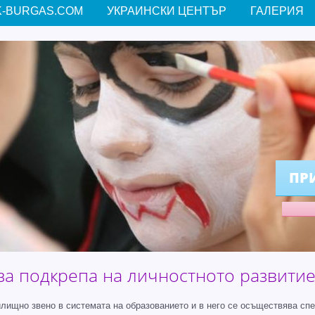
-BURGAS.COM
УКРАИНСКИ ЦЕНТЪР
ГАЛЕРИЯ
ПР
за подкрепа на личностното развитие 
ищно звено в системата на образованието и в него се осъществява сп