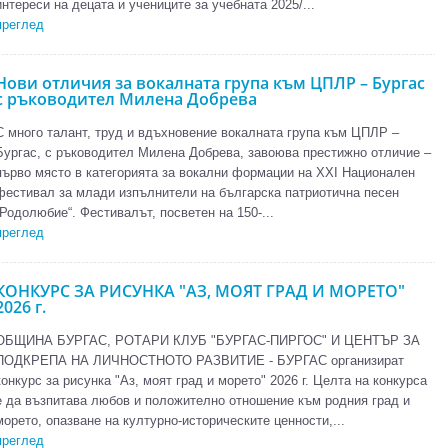
интереси на децата и учениците за учебната 2025/...
преглед
Нови отличия за вокалната група към ЦПЛР – Бургас
с ръководител Милена Добрева
С много талант, труд и вдъхновение вокалната група към ЦПЛР –
Бургас, с ръководител Милена Добрева, завоюва престижно отличие –
първо място в категорията за вокални формации на XXI Национален
фестивал за млади изпълнители на българска патриотична песен
„Родолюбие“. Фестивалът, посветен на 150-...
преглед
КОНКУРС ЗА РИСУНКА "АЗ, МОЯТ ГРАД И МОРЕТО"
2026 г.
ОБЩИНА БУРГАС, РОТАРИ КЛУБ "БУРГАС-ПИРГОС" И ЦЕНТЪР ЗА
ПОДКРЕПА НА ЛИЧНОСТНОТО РАЗВИТИЕ - БУРГАС организират
конкурс за рисунка "Аз, моят град и морето" 2026 г. Целта на конкурса
е да възпитава любов и положително отношение към родния град и
морето, опазване на културно-историческите ценности,...
преглед