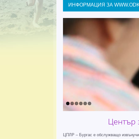
ИНФОРМАЦИЯ ЗА WWW.ODK
Център 
ЦПЛР – Бургас е обслужващо извънучил