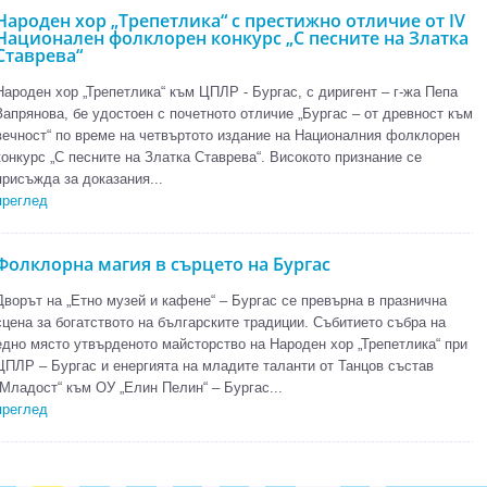
Народен хор „Трепетлика“ с престижно отличие от IV
Национален фолклорен конкурс „С песните на Златка
Ставрева“
Народен хор „Трепетлика“ към ЦПЛР - Бургас, с диригент – г-жа Пепа
Запрянова, бе удостоен с почетното отличие „Бургас – от древност към
вечност“ по време на четвъртото издание на Националния фолклорен
конкурс „С песните на Златка Ставрева“. Високото признание се
присъжда за доказания...
преглед
Фолклорна магия в сърцето на Бургас
Дворът на „Етно музей и кафене“ – Бургас се превърна в празнична
сцена за богатството на българските традиции. Събитието събра на
едно място утвърденото майсторство на Народен хор „Трепетлика“ при
ЦПЛР – Бургас и енергията на младите таланти от Танцов състав
„Младост“ към ОУ „Елин Пелин“ – Бургас...
преглед