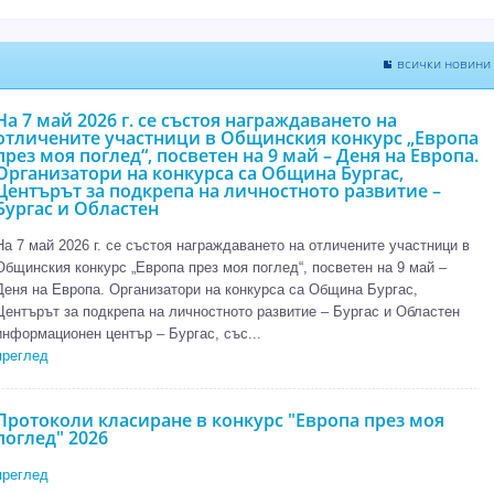
всички новини
На 7 май 2026 г. се състоя награждаването на
отличените участници в Общинския конкурс „Европа
през моя поглед“, посветен на 9 май – Деня на Европа.
Организатори на конкурса са Община Бургас,
Центърът за подкрепа на личностното развитие –
Бургас и Областен
На 7 май 2026 г. се състоя награждаването на отличените участници в
Общинския конкурс „Европа през моя поглед“, посветен на 9 май –
Деня на Европа. Организатори на конкурса са Община Бургас,
Центърът за подкрепа на личностното развитие – Бургас и Областен
информационен център – Бургас, със...
преглед
Протоколи класиране в конкурс "Европа през моя
поглед" 2026
преглед