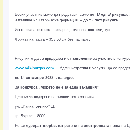
Всеки участник може да представи само
по 1/ една/ рисунка
,
читалище или творческа формация –
до 5 / пет/ рисунки.
Използвана техника – акварел, темпера, пастели, туш
Формат на листа – 35 / 50 см без паспарту.
Рисунките да са придружени от
заявление за участие
в конкурс
www.odk-burgas.com
- Административни услуги/, да се предст
до 14 октомври 2022 г. на адрес:
За конкурса „Морето не е за една ваканция”
Център за подкрепа на личностното развитие
ул. „Райна Княгиня” 11
гр. Бургас – 8000
Не се журират творби, изпратени на електронната поща на 