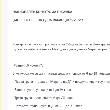
НАЦИОНАЛЕН КОНКУРС ЗА РИСУНКА
„МОРЕТО НЕ Е ЗА ЕДНА ВАКАНЦИЯ”- 2022 г.
Конкурсът е част от програмата на Община Бургас и Центъра за
Бургас за отбелязване на Международния ден на Черно море- 3
Раздел „Рисунка”:
В конкурса могат да участват деца и ученици от 6 до 19- годишн
- Първа група – деца от IV група на ДГ и предучилищни групи о
- Втора група – ученици от I до IV клас;
- Трета група – ученици от V до VII клас;
- Четвърта група – ученици от VIII до ХII клас