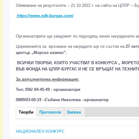
Обявяване на резултатите – 21.10.2022 г. на сайта на ЦПЛР – Бу
https://www.odk-burgas.com/
Организаторите ще уведомят по подходящ начин наградените а
Церемонията за връчване на наградите ще се състои на
27 окт
център „Морско казино”.
ВСИЧКИ ТВОРБИ, КОИТО УЧАСТВАТ В КОНКУРСА „ МОРЕТО
ВЪВ ФОНДА НА ЦПЛР-БУРГАС И НЕ СЕ ВРЪЩАТ НА ТЕХНИТ
За допълнителна информация:
Тел: 056/ 84-45-49 - организатори
0889/03-00-19 –Събина Николова –организатор
Творби
(активен
Протоколи
Заявки
Творби
раздел)
НАЦИОНАЛЕН КОНКУРС