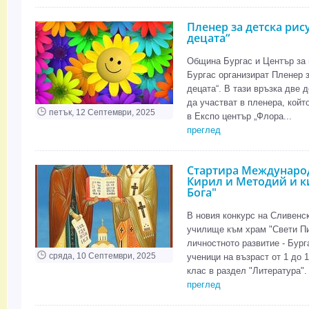
Пленер за детска рис
децата“
Община Бургас и Център за 
Бургас организират Пленер з
децата“. В тази връзка две д
да участват в пленера, който
петък, 12 Септември, 2025
в Експо център „Флора...
преглед
Стартира Международ
Кирил и Методий и к
Бога"
В новия конкурс на Сливенс
училище към храм "Свети Пи
личностното развитие - Бург
сряда, 10 Септември, 2025
ученици на възраст от 1 до 1
клас в раздел "Литература". 
преглед