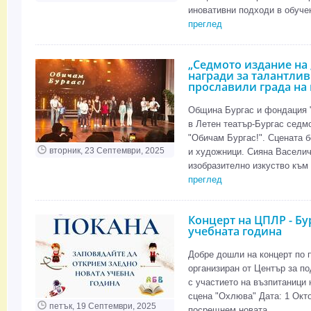
иновативни подходи в обучен
преглед
„Седмото издание на 
награди за талантлив
прославили града на
Община Бургас и фондация "Б
в Летен театър-Бургас седмо
"Обичам Бургас!". Сцената б
вторник, 23 Септември, 2025
и художници. Сияна Васелич
изобразително изкуство към 
преглед
Концерт на ЦПЛР - Бу
учебната година
Добре дошли на концерт по п
организиран от Център за по
с участието на възпитаници 
сцена "Охлюва" Дата: 1 Окто
петък, 19 Септември, 2025
посрещнем новата...