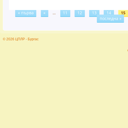
« първа
«
…
11
12
13
14
15
Страници
последна »
© 2026 ЦПЛР - Бургас