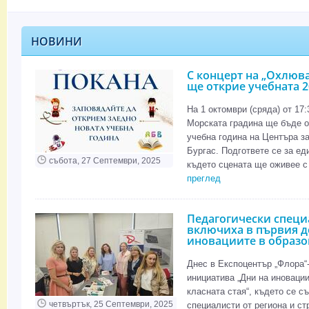
НОВИНИ
С концерт на „Охлюва
ще открие учебната 2
На 1 октомври (сряда) от 17:
Морската градина ще бъде о
учебна година на Центъра за
Бургас. Подгответе се за ед
събота, 27 Септември, 2025
където сцената ще оживее с 
преглед
Педагогически специа
включиха в първия д
иновациите в образо
Днес в Експоцентър „Флора“
инициатива „Дни на иновации
класната стая“, където се с
четвъртък, 25 Септември, 2025
специалисти от региона и ст