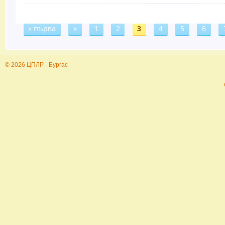
« първа
«
1
2
3
4
5
6
Страници
© 2026 ЦПЛР - Бургас