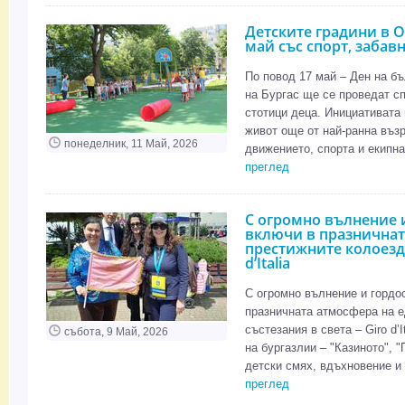
Детските градини в 
май със спорт, забав
По повод 17 май – Ден на бъ
на Бургас ще се проведат сп
стотици деца. Инициативата 
живот още от най-ранна възр
понеделник, 11 Май, 2026
движението, спорта и екипнат
преглед
С огромно вълнение и
включи в празничната
престижните колоезда
d’Italia
С огромно вълнение и гордо
празничната атмосфера на е
състезания в света – Giro d’I
събота, 9 Май, 2026
на бургазлии – "Казиното", 
детски смях, вдъхновение и 
преглед