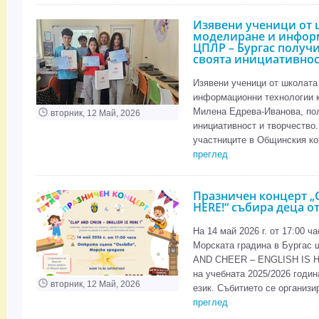
Изявени ученици от
моделиране и инфор
ЦПЛР – Бургас получ
своята инициативнос
Изявени ученици от школат
информационни технологии к
Милена Едрева-Иванова, пол
вторник, 12 Май, 2026
инициативност и творчество
участниците в Общинския кон
преглед
Празничен концерт „
HERE!“ събира деца о
На 14 май 2026 г. от 17:00 ч
Морската градина в Бургас 
AND CHEER – ENGLISH IS HE
на учебната 2025/2026 годи
вторник, 12 Май, 2026
език. Събитието се организи
преглед