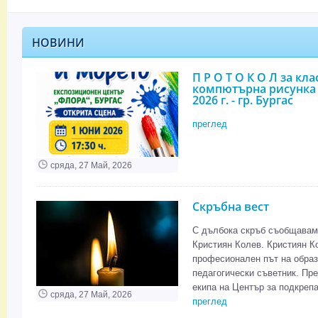
НОВИНИ
П Р О Т О К О Л за кл
компютърна рисунка
2026 г. - гр. Бургас
преглед
сряда, 27 Май, 2026
Скръбна вест
С дълбока скръб съобщаваме
Кристиян Колев. Кристиян К
професионален път на образ
педагогически съветник. Пре
екипа на Център за подкрепа
сряда, 27 Май, 2026
преглед