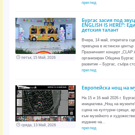
преглед
Бургас засия под зву
ENGLISH IS HERE!“: Е
детския талант
Вчера, 14 май, откритата сц
превърна в истински център 
Празничният концерт „CLAP
петък, 15 Май, 2026
организиран Община Бургас 
развитие – Бургас, събра сто
преглед
Европейска нощ на му
На 15 и 16 май 2026 г. Бург
инициатива „Нощ на музеите“
сцена на културни срещи, а
към музейното и художестве
издание на...
сряда, 13 Май, 2026
преглед