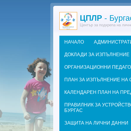
Премини към основното съдържание
ЦПЛР
- Бурга
Център за подкрепа на личн
НАЧАЛО
АДМИНИСТРАТ
Основно меню
ДОКЛАДИ ЗА ИЗПЪЛНЕНИЕ
ОРГАНИЗАЦИОННИ ПЕДАГОГИ
ПЛАН ЗА ИЗПЪЛНЕНИЕ НА 
КАЛЕНДАРЕН ПЛАН НА ПРЕД
ПРАВИЛНИК ЗА УСТРОЙСТВ
БУРГАС
ЗАЩИТА НА ЛИЧНИ ДАННИ