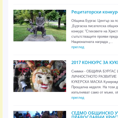
Рецитаторски конкурс
Община Бургас Център за по
„Бургаска писателска общно
конкурс ”Стиховете на Христ
съпътстващите прояви преди
Националната награда „...
преглед
2017 КОНКУРС ЗА КУ
Снимки - ОБЩИНА БУРГАС
ЛИЧНОСТНОТО РАЗВИТИЕ -
КУКЕРСКА МАСКА Кукеровден
Прощална неделя. На този де
изпълняват само от мъже, о
преглед
СЕДМО ОБЩИНСКО У
ПРАВОСЛАВНИ ХРИС