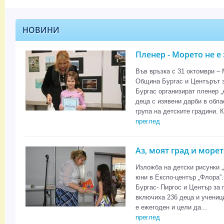
НОВИНИ
Пленер - Морето не е
Във връзка с 31 октомври –
Община Бургас и Центърът з
Бургас организират пленер 
деца с изявени дарби в обла
група на детските градини. К
преглед
Аз, моят град и море
Изложба на детски рисунки „
юни в Експо-център „Флора”.
Бургас- Пиргос и Център за 
включиха 236 деца и ученици
е ежегоден и цели да...
преглед