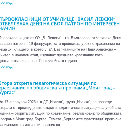
преглед
ПЪРВОКЛАСНИЦИ ОТ УЧИЛИЩЕ „ВАСИЛ ЛЕВСКИ“
ОТБЕЛЯЗАХА ДЕНЯ НА СВОЯ ПАТРОН ПО ИНТЕРЕСЕН
НАЧИН
Първокласниците от ОУ „В. Левски“ – гр. Българово, отбелязаха Деня
на своя патрон – 19 февруари, като проведоха урок по краезнание на
тема „Училището, в което уча“. Възпитаниците на Надя Андонова –
учител в начален етап, изучават предмета краезнание като
допълнителни часове. През учебната година...
преглед
Втора открита педагогическа ситуация по
краезнание по общинската програма „Моят град –
Бургас"
На 17 февруари 2026 г. в ДГ „Иглика“, група „Иглика“, се проведе
втората от предвидените открити педагогически ситуации за учебната
година – открита ситуация по краезнание, реализирана по общинската
програма Моят град Бургас. Темата „Бургаските художници“ превърна
заниманието в истински празник на...