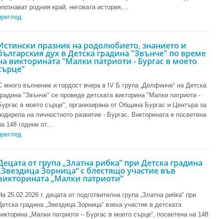
опознават родния край, неговата история,...
преглед
Истински празник на родолюбието, знанието и
българския дух в Детска градина "Звънче" по време
на викторината "Малки патриоти - Бургас в моето
сърце"
С много вълнение и гордост вчера в IV Б група „Делфинче“ на Детска
градина "Звънче" се проведе детската викторина "Малки патриоти -
Бургас в моето сърце", организирана от Община Бургас и Центъра за
подкрепа на личностното развитие - Бургас. Викторината е посветена
на 148 години от...
преглед
Децата от група „Златна рибка“ при Детска градина
„Звездица Зорница“ с блестящо участие във
викторината „Малки патриоти“
На 25.02.2026 г. децата от подготвителна група „Златна рибка“ при
Детска градина „Звездица Зорница“ взеха участие в детската
викторина „Малки патриоти – Бургас в моето сърце“, посветена на 148