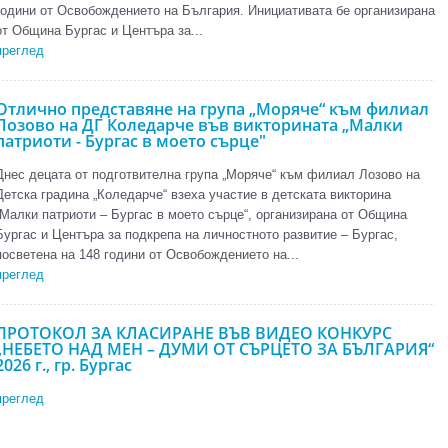
години от Освобождението на България. Инициативата бе организирана
от Община Бургас и Центъра за...
преглед
Отлично представяне на група „Моряче“ към филиал
Лозово на ДГ Коледарче във викторината „Малки
патриоти - Бургас в моето сърце"
Днес децата от подготвителна група „Моряче“ към филиал Лозово на
Детска градина „Коледарче“ взеха участие в детската викторина
„Малки патриоти – Бургас в моето сърце“, организирана от Община
Бургас и Центъра за подкрепа на личностното развитие – Бургас,
посветена на 148 години от Освобождението на...
преглед
ПРОТОКОЛ ЗА КЛАСИРАНЕ ВЪВ ВИДЕО КОНКУРС
„НЕБЕТО НАД МЕН – ДУМИ ОТ СЪРЦЕТО ЗА БЪЛГАРИЯ“
2026 г., гр. Бургас
преглед