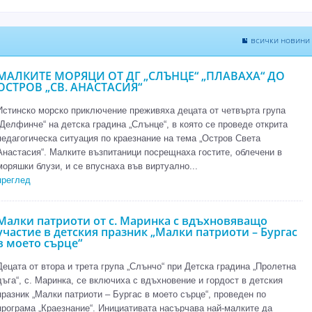
всички новини
МАЛКИТЕ МОРЯЦИ ОТ ДГ „СЛЪНЦЕ“ „ПЛАВАХА“ ДО
ОСТРОВ „СВ. АНАСТАСИЯ“
Истинско морско приключение преживяха децата от четвърта група
„Делфинче“ на детска градина „Слънце“, в която се проведе открита
педагогическа ситуация по краезнание на тема „Остров Света
Анастасия“. Малките възпитаници посрещнаха гостите, облечени в
моряшки блузи, и се впуснаха във виртуално...
преглед
Малки патриоти от с. Маринка с вдъхновяващо
участие в детския празник „Малки патриоти – Бургас
в моето сърце“
Децата от втора и трета група „Слънчо“ при Детска градина „Пролетна
дъга“, с. Маринка, се включиха с вдъхновение и гордост в детския
празник „Малки патриоти – Бургас в моето сърце“, проведен по
програма „Краезнание“. Инициативата насърчава най-малките да