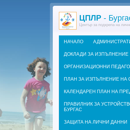
Премини към основното съдържание
ЦПЛР
- Бурга
Център за подкрепа на личн
НАЧАЛО
АДМИНИСТРАТ
Основно меню
ДОКЛАДИ ЗА ИЗПЪЛНЕНИЕ
ОРГАНИЗАЦИОННИ ПЕДАГОГИ
ПЛАН ЗА ИЗПЪЛНЕНИЕ НА 
КАЛЕНДАРЕН ПЛАН НА ПРЕД
ПРАВИЛНИК ЗА УСТРОЙСТВ
БУРГАС
ЗАЩИТА НА ЛИЧНИ ДАННИ