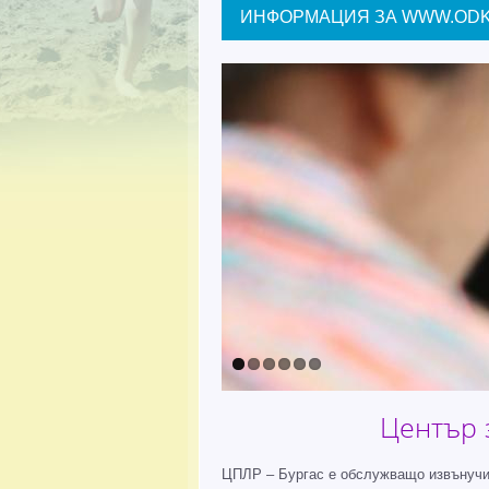
ИНФОРМАЦИЯ ЗА WWW.ODK
Център 
ЦПЛР – Бургас е обслужващо извънучил