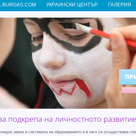
-BURGAS.COM
УКРАИНСКИ ЦЕНТЪР
ГАЛЕРИЯ
ПР
за подкрепа на личностното развитие 
ищно звено в системата на образованието и в него се осъществява сп