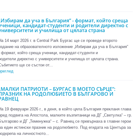
„Избирам да уча в България“ - формат, който среща
ученици, кандидат-студенти и родители директно с
университети и училища от цялата страна
На 14 март 2026 г. в Central Park Бургас ще се проведе второто
издание на образователното изложение „Избирам да уча в България“
- формат, който среща ученици, кандидат-студенти и
родители директно с университети и училища от цялата страна.
Събитието ще се състои от...
преглед
„МАЛКИ ПАТРИОТИ – БУРГАС В МОЕТО СЪРЦЕ“:
ПРАЗНИК НА РОДОЛЮБИЕТО В БЪЛГАРОВО И
РАВНЕЦ
На 19 февруари 2026 г., в деня, в който цяла България прекланя глава
пред подвига на Апостола, малките възпитаници на ДГ „Светулка“ – гр.
Българово и ДГ „Теменужка“ – с. Равнец се превърнаха в главни герои
на един истински празник на родолюбието. Под егидата на Центъра за
подкрепа на личностното...