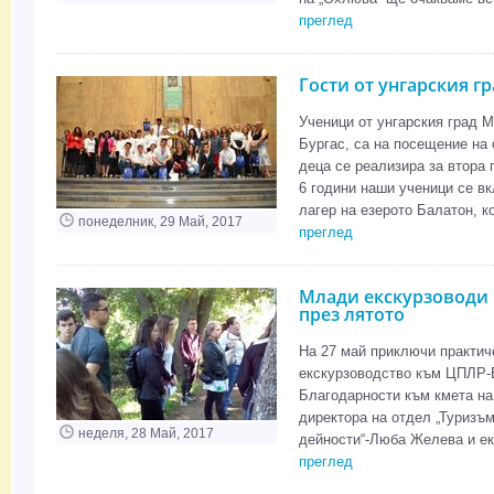
преглед
Гости от унгарския 
Ученици от унгарския град М
Бургас, са на посещение на 
деца се реализира за втора 
6 години наши ученици се в
лагер на езерото Балатон, ко
понеделник, 29 Май, 2017
преглед
Млади екскурзоводи
през лятото
На 27 май приключи практиче
екскурзоводство към ЦПЛР-
Благодарности към кмета на
директора на отдел „Туризъ
неделя, 28 Май, 2017
дейности“-Люба Желева и ек
преглед