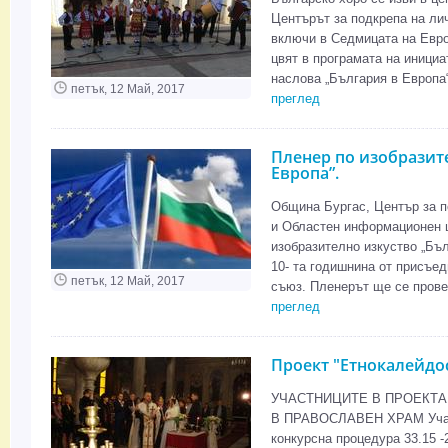
Центърът за подкрепа на ли
включи в Седмицата на Евро
цвят в програмата на инициа
наслова „България в Европа“
петък, 12 Май, 2017
преглед
Пленер по изобразит
Европа”.
Община Бургас, Център за п
и Областен информационен ц
изобразително изкуство „Бъл
10- та годишнина от присъе
петък, 12 Май, 2017
съюз. Пленерът ще се провед
преглед
Проект "Етнокалейдо
УЧАСТНИЦИТЕ В ПРОЕКТА
В ПРАВОСЛАВЕН ХРАМ Участн
конкурсна процедура 33.15 -