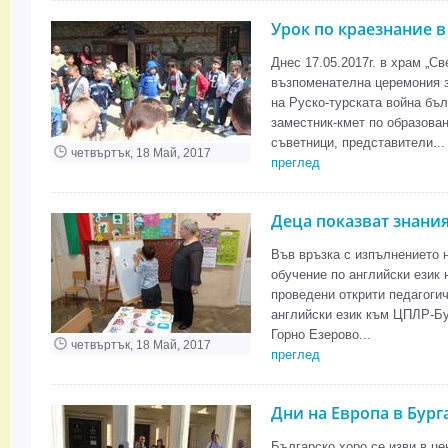
Урок по краезнание 
Днес 17.05.2017г. в храм „С
възпоменателна церемония з
на Руско-турската война бъ
заместник-кмет по образова
съветници, представители...
четвъртък, 18 Май, 2017
преглед
Деца показват знания
Във връзка с изпълнението 
обучение по английски език 
проведени открити педагогич
английски език към ЦПЛР-Бур
Горно Езерово...
четвъртък, 18 Май, 2017
преглед
Дни на Европа в Бург
Българско хоро се изви в це