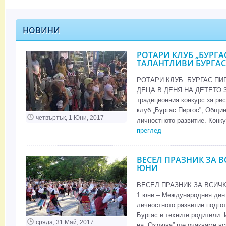
НОВИНИ
РОТАРИ КЛУБ „БУРГА
ТАЛАНТЛИВИ БУРГАСК
РОТАРИ КЛУБ „БУРГАС ПИ
ДЕЦА В ДЕНЯ НА ДЕТЕТО 35 
традиционния конкурс за рис
клуб „Бургас Пиргос”, Общин
четвъртък, 1 Юни, 2017
личностното развитие. Конку
преглед
ВЕСЕЛ ПРАЗНИК ЗА В
ЮНИ
ВЕСЕЛ ПРАЗНИК ЗА ВСИЧКИ
1 юни – Международния ден 
личностното развитие подгот
Бургас и техните родители. И
сряда, 31 Май, 2017
на „Охлюва” ще очакваме вси