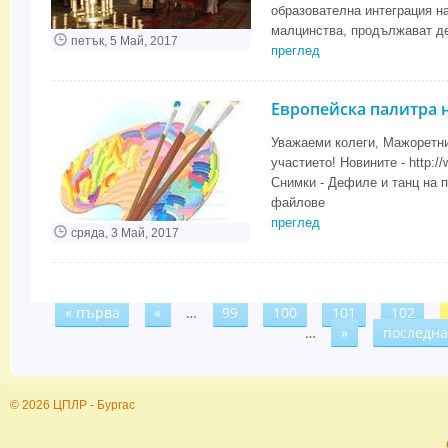
образователна интеграция на
малцинства, продължават де
петък, 5 Май, 2017
преглед
Европейска палитра н
Уважаеми колеги, Мажоретни
участието! Новините - http:/
Снимки - Дефиле и танц на п
файлове
преглед
сряда, 3 Май, 2017
« първа
«
…
99
100
101
102
Страници
…
»
последна
© 2026 ЦПЛР - Бургас