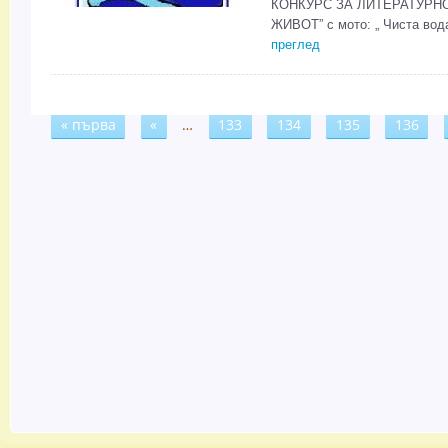
КОНКУРС ЗА ЛИТЕРАТУРНО
ЖИВОТ” с мото: „ Чиста вода 
преглед
« първа
«
…
133
134
135
136
Страници