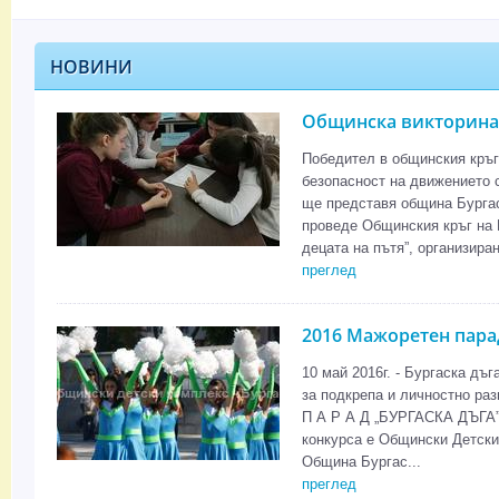
НОВИНИ
Общинска викторина 
Победител в общинския кръг
безопасност на движението с
ще представя община Бургас 
проведе Общинския кръг на 
децата на пътя”, организиран
преглед
2016 Мажоретен пара
10 май 2016г. - Бургаска дъ
за подкрепа и личностно р
П А Р А Д „БУРГАСКА ДЪГА”
конкурса е Общински Детски 
Община Бургас...
преглед