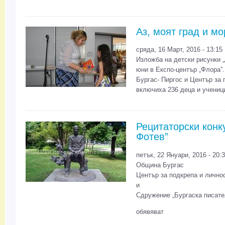
Аз, моят град и мо
сряда, 16 Март, 2016 - 13:15
Изложба на детски рисунки „
юни в Експо-център „Флора”.
Бургас- Пиргос и Център за 
включиха 236 деца и ученици
Рецитаторски конк
Фотев”
петък, 22 Януари, 2016 - 20:
Община Бургас
Център за подкрепа и лично
и
Сдружение „Бургаска писате
обявяват