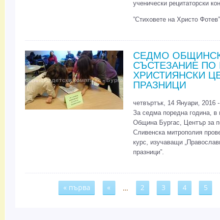
ученически рецитаторски ко
”Стиховете на Христо Фотев”
СЕДМО ОБЩИНСК
СЪСТЕЗАНИЕ ПО
ХРИСТИЯНСКИ Ц
ПРАЗНИЦИ
четвъртък, 14 Януари, 2016 -
За седма поредна година, в
Община Бургас, Център за п
Сливенска митрополия прове
курс, изучаващи „Православ
празници”.
« първа
«
…
2
3
4
5
Страници