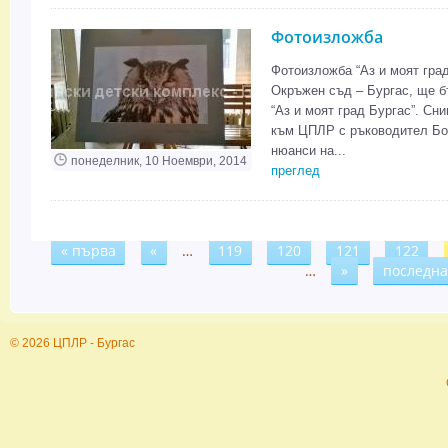
Фотоизложба
Фотоизложба “Аз и моят град 
Окръжен съд – Бургас, ще б
“Аз и моят град Бургас”. Сн
към ЦПЛР с ръководител Бор
нюанси на...
понеделник, 10 Ноември, 2014
преглед
« първа
«
…
119
120
121
122
Страници
…
»
последна
© 2026 ЦПЛР - Бургас