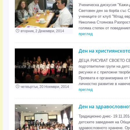
Ученическа дискусия "Кажи-д
Световен ден за борба със 
учениците от клуб "Млад ев
Николина Стоянова Разпрост
голяма степен от поведениет
вторник, 2 Декември, 2014
преглед
Ден на християнскот
ДЕЦА РИСУВАТ СВОЕТО СЕ
подготвителни групи на детс
рисунки и с приложни творби
Проявата е организирана от
личностно развитие в навече
четвъртък, 20 Ноември, 2014
преглед
Ден на здравословно
Традиционно днес- 19.11.2014
детските заведения на Общи
здравословното хранене. Ор