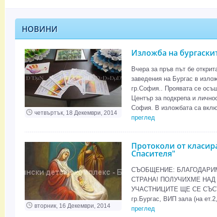
НОВИНИ
Изложба на бургаски
Вчера за пръв път бе открит
заведения на Бургас в излож
гр.София.. Проявата се осъ
Център за подкрепа и личнос
София. В изложбата са вклю
четвъртък, 18 Декември, 2014
преглед
Протоколи от класир
Спасителя"
СЪОБЩЕНИЕ: БЛАГОДАРИМ
СТРАНА! ПОЛУЧИХМЕ НАД
УЧАСТНИЦИТЕ ЩЕ СЕ СЪСТОИ
гр.Бургас, ВИП зала (на ет
вторник, 16 Декември, 2014
преглед