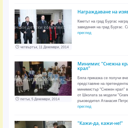
Награждаване на изя
Кметът на град Бургас награ
заведения на град Бургас. 
преглед
четвъртък, 11 Декември, 2014
Минимис "Снежна кр
крал"
Бяла приказка се получи вч
представяне на претендентк
минимистър "Снежен крал" в
от Школата за модели "Gran
петък, 5 Декември, 2014
ръководител Атанасия Петро
преглед
"Кажи-да, кажи-не!"