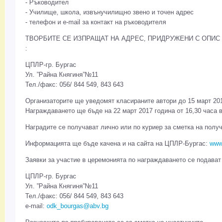
- Ръководител
- Училище, школа, извънучилищно звено и точен адрес
- телефон и e-mail за контакт на ръководителя
ТВОРБИТЕ СЕ ИЗПРАЩАТ НА АДРЕС, ПРИДРУЖЕНИ С ОПИ
:
ЦПЛР-гр. Бургас
Ул. ”Райна Княгиня”№11
Тел./факс: 056/ 844 549, 843 643
Организаторите ще уведомят класираните автори до 15 март 201
Награждаването ще бъде на 22 март 2017 година от 16,30 часа 
Наградите се получават лично или по куриер за сметка на полу
Информацията ще бъде качена и на сайта на ЦПЛР-Бургас:
www
Заявки за участие в церемонията по награждаването се подават в
ЦПЛР-гр. Бургас
Ул. ”Райна Княгиня”№11
Тел./факс: 056/ 844 549, 843 643
e-mail:
odk_bourgas@abv.bg