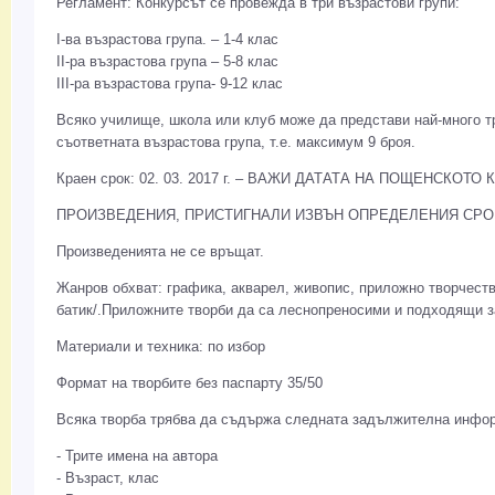
Регламент: Конкурсът се провежда в три възрастови групи:
І-ва възрастова група. – 1-4 клас
ІІ-ра възрастова група – 5-8 клас
III-ра възрастова група- 9-12 клас
Всяко училище, школа или клуб може да представи най-много тр
съответната възрастова група, т.е. максимум 9 броя.
Краен срок: 02. 03. 2017 г. – ВАЖИ ДАТАТА НА ПОЩЕНСКОТО
ПРОИЗВЕДЕНИЯ, ПРИСТИГНАЛИ ИЗВЪН ОПРЕДЕЛЕНИЯ СРОК
Произведенията не се връщат.
Жанров обхват: графика, акварел, живопис, приложно творчеств
батик/.Приложните творби да са леснопреносими и подходящи з
Материали и техника: по избор
Формат на творбите без паспарту 35/50
Всяка творба трябва да съдържа следната задължителна инфо
- Трите имена на автора
- Възраст, клас