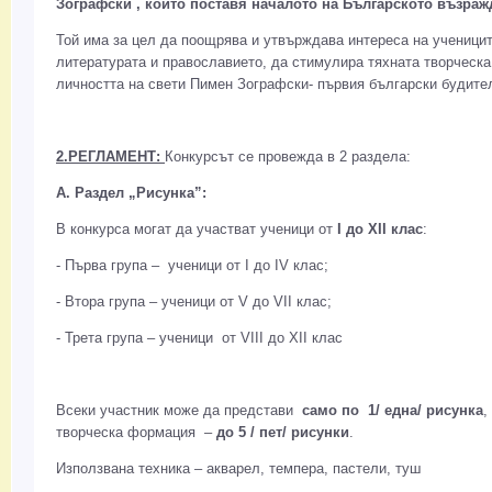
Зографски , който поставя началото на Българското възраж
Той има за цел да поощрява и утвърждава интереса на ученицит
литературата и православието, да стимулира тяхната творческа
личността на свети Пимен Зографски- първия български будите
2.РЕГЛАМЕНТ:
Конкурсът се провежда в 2 раздела:
А. Раздел „Рисунка”:
В конкурса могат да участват ученици от
I до XII клас
:
- Първа група – ученици от I до IV клас;
- Втора група – ученици от V до VII клас;
- Трета група – ученици от VIII до ХII клас
Всеки участник може да представи
само по 1/ една/ рисунка
,
творческа формация –
до 5 / пет/ рисунки
.
Използвана техника – акварел, темпера, пастели, туш