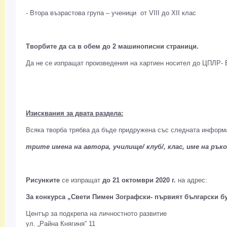
- Втора възрастова група – ученици от VIII до ХII клас
Творбите да са в обем до 2 машинописни страници.
Да не се изпращат произведения на хартиен носител до ЦПЛР- 
Изисквания за двата раздела:
Всяка творба трябва да бъде придружена със следната информ
трите имена на автора, училище/ клуб/, клас, име на рък
Рисунките
се изпращат
до 21 октомври 2020 г.
на адрес:
За конкурса „Свети Пимен Зографски- първият български б
Център за подкрепа на личностното развитие
ул. „Райна Княгиня” 11