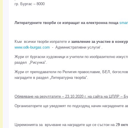
гр. Бургас – 8000
Литературните творби се изпращат на електронна поща
smar
Към всички творби изпратете и
заявление за участие в конку
www.odk-burgas.com
- Административни услуги/ .
Жури от бургаски художници и учители по изобразително изкуст
раздел „Рисунка”.
Жури от преподаватели по Религия православие, БЕЛ, богосло
наградите в раздел „Литературна творба”.
Обявяване на резултатите – 23.10.2020 г. на сайта на ЦПЛР – Бу
Организаторите ще уведомят по подходящ начин наградените а
Церемонията за връчване на наградите ще се състои на 2
9 окт