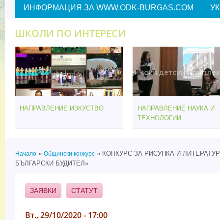
ИНФОРМАЦИЯ ЗА WWW.ODK-BURGAS.COM
У
ШКОЛИ ПО ИНТЕРЕСИ
НАПРАВЛЕНИЕ ИЗКУСТВО
НАПРАВЛЕНИЕ НАУКА И
ТЕХНОЛОГИИ
»
» КОНКУРС ЗА РИСУНКА И ЛИТЕРАТУ
Начало
Общински конкурс
Вие сте тук
БЪЛГАРСКИ БУДИТЕЛ»
ЗАЯВКИ
СТАТУТ
Вт., 29/10/2020 - 17:00