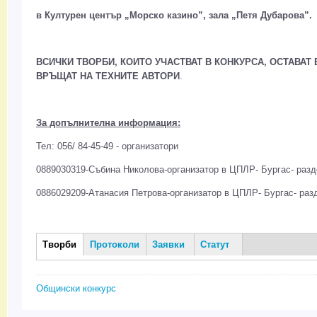
в Културен център „Морско казино”, зала „Петя Дубарова”.
ВСИЧКИ ТВОРБИ, КОИТО УЧАСТВАТ В КОНКУРСА, ОСТАВАТ 
ВРЪЩАТ НА ТЕХНИТЕ АВТОРИ
.
За допълнителна информация:
Тел: 056/ 84-45-49 - организатори
0889030319-Събина Николова-организатор в ЦПЛР- Бургас- разд
0886029209-Атанасия Петрова-организатор в ЦПЛР- Бургас- разд
Творби
(активен
Протоколи
Заявки
Статут
Творби
раздел)
Общински конкурс